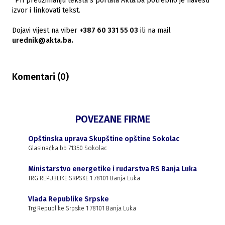
*Pri preuzimanju teksta s portala Akta.ba potrebno je navesti
izvor i linkovati tekst.
Dojavi vijest na viber
+387 60 331 55 03
ili na mail
urednik@akta.ba.
Komentari (
0
)
POVEZANE FIRME
Opštinska uprava Skupštine opštine Sokolac
Glasinačka bb 71350 Sokolac
Ministarstvo energetike i rudarstva RS Banja Luka
TRG REPUBLIKE SRPSKE 1 78101 Banja Luka
Vlada Republike Srpske
Trg Republike Srpske 1 78101 Banja Luka