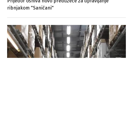
Prijedor osniva novo preduzeće za upravljanje
ribnjakom "Saničani"
07.08.2026
|
POTROŠAČI TRAŽE HITNE MJERE
Suša i rast cijena ponovo otvorili pitanje formiranja
robnih rezervi u Republici Srpskoj