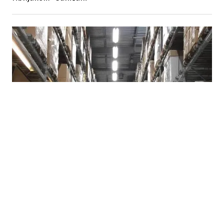
07.08.2026
|
POTROŠAČI TRAŽE HITNE MJERE
Suša i rast cijena ponovo otvorili pitanje formiranja
robnih rezervi u Republici Srpskoj