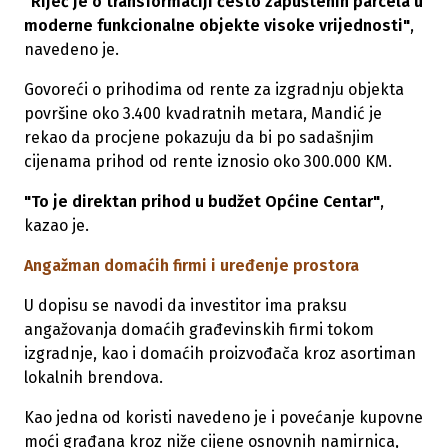
"Riječ je o transformaciji često zapuštenih parcela u
moderne funkcionalne objekte visoke vrijednosti"
,
navedeno je.
Govoreći o prihodima od rente za izgradnju objekta
površine oko 3.400 kvadratnih metara, Mandić je
rekao da procjene pokazuju da bi po sadašnjim
cijenama prihod od rente iznosio oko 300.000 KM.
"To je direktan prihod u budžet Općine Centar"
,
kazao je.
Angažman domaćih firmi i uređenje prostora
U dopisu se navodi da investitor ima praksu
angažovanja domaćih građevinskih firmi tokom
izgradnje, kao i domaćih proizvođača kroz asortiman
lokalnih brendova.
Kao jedna od koristi navedeno je i povećanje kupovne
moći građana kroz niže cijene osnovnih namirnica,