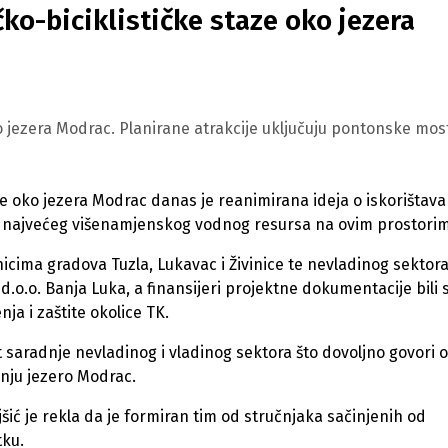
ko-biciklističke staze oko jezera
ko jezera Modrac. Planirane atrakcije uključuju pontonske mos
e oko jezera Modrac danas je reanimirana ideja o iskorištava
tet najvećeg višenamjenskog vodnog resursa na ovim prostori
icima gradova Tuzla, Lukavac i Živinice te nevladinog sektor
 d.o.o. Banja Luka, a finansijeri projektne dokumentacije bili 
a i zaštite okolice TK.
at saradnje nevladinog i vladinog sektora što dovoljno govori o
anju jezero Modrac.
jšić je rekla da je formiran tim od stručnjaka sačinjenih od
tku.