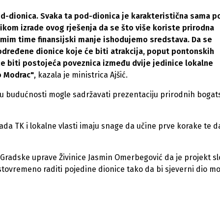
d-dionica. Svaka ta pod-dionica je karakteristična sama p
likom izrade ovog rješenja da se što više koriste prirodna
samim time finansijski manje ishodujemo sredstava. Da se
dređene dionice koje će biti atrakcija, poput pontonskih
će biti postojeća poveznica između dvije jedinice lokalne
ro Modrac"
, kazala je ministrica Ajšić.
sti u budućnosti mogle sadržavati prezentaciju prirodnih bogat
ada TK i lokalne vlasti imaju snage da učine prve korake te d
 Gradske uprave Živinice Jasmin Omerbegović da je projekt sl
istovremeno raditi pojedine dionice tako da bi sjeverni dio mo