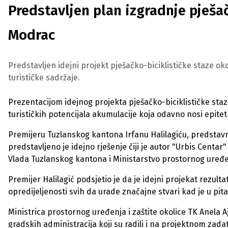
Predstavljen plan izgradnje pješač
Modrac
Predstavljen idejni projekt pješačko-biciklističke staze o
turističke sadržaje.
Prezentacijom idejnog projekta pješačko-biciklističke staz
turističkih potencijala akumulacije koja odavno nosi epi
Premijeru Tuzlanskog kantona Irfanu Halilagiću, predstavn
predstavljeno je idejno rješenje čiji je autor "Urbis Centar"
Vlada Tuzlanskog kantona i Ministarstvo prostornog uređenj
Premijer Halilagić podsjetio je da je idejni projekat rezult
opredijeljenosti svih da urade značajne stvari kad je u pit
Ministrica prostornog uređenja i zaštite okolice TK Anela A
gradskih administracija koji su radili i na projektnom zada