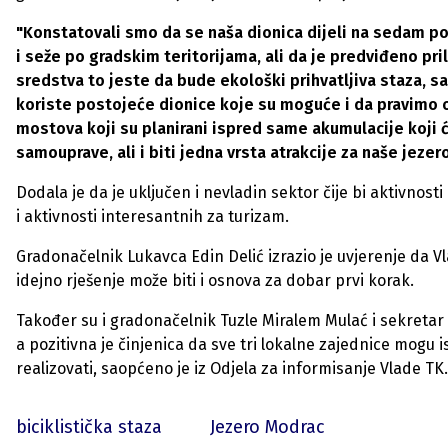
"Konstatovali smo da se naša dionica dijeli na sedam po
i seže po gradskim teritorijama, ali da je predviđeno pri
sredstva to jeste da bude ekološki prihvatljiva staza, 
koriste postojeće dionice koje su moguće i da pravimo o
mostova koji su planirani ispred same akumulacije koji 
samouprave, ali i biti jedna vrsta atrakcije za naše jeze
Dodala je da je uključen i nevladin sektor čije bi aktivno
i aktivnosti interesantnih za turizam.
Gradonačelnik Lukavca Edin Delić izrazio je uvjerenje da Vl
idejno rješenje može biti i osnova za dobar prvi korak.
Također su i gradonačelnik Tuzle Miralem Mulać i sekretar
a pozitivna je činjenica da sve tri lokalne zajednice mogu 
realizovati, saopćeno je iz Odjela za informisanje Vlade TK.
biciklistička staza
Jezero Modrac