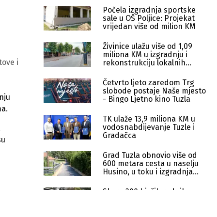
Počela izgradnja sportske
sale u OŠ Poljice: Projekat
vrijedan više od milion KM
Živinice ulažu više od 1,09
miliona KM u izgradnju i
tove i
rekonstrukciju lokalnih
puteva
Četvrto ljeto zaredom Trg
slobode postaje Naše mjesto
nju
- Bingo Ljetno kino Tuzla
ma.
TK ulaže 13,9 miliona KM u
vodosnabdijevanje Tuzle i
a
Gradačca
su
Grad Tuzla obnovio više od
600 metara cesta u naselju
Husino, u toku i izgradnja
trotoara
Skoro 200 bivših radnika
Koksare Lukavac pronašlo
novi posao