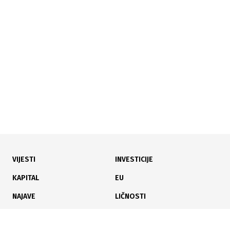
15.07.2026
|
INVESTICIJA U OBRAZOVANJE
Položen kamen temeljac za novu sportsku dvoranu u
Stuparima
VIJESTI
INVESTICIJE
14.07.2026
|
IZ INDUSTRIJSKE ZONE
KAPITAL
EU
Milion KM za nastavak sanacije opasnog otpada u
NAJAVE
LIČNOSTI
Tuzli
KARIJERA
PAUZA