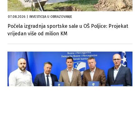
07.08.2026
|
INVESTICIJA U OBRAZOVANJE
Počela izgradnja sportske sale u OŠ Poljice: Projekat
vrijedan više od milion KM
07.08.2026
|
INFRASTRUKTURA
TK ulaže 13,9 miliona KM u vodosnabdijevanje Tuzle i
Gradačca