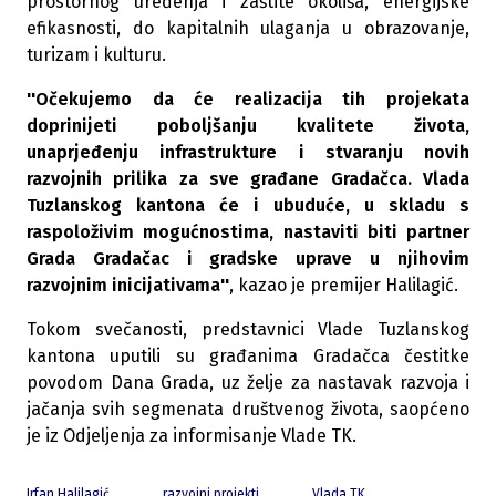
prostornog uređenja i zaštite okoliša, energijske
efikasnosti, do kapitalnih ulaganja u obrazovanje,
turizam i kulturu.
''Očekujemo da će realizacija tih projekata
doprinijeti poboljšanju kvalitete života,
unaprjeđenju infrastrukture i stvaranju novih
razvojnih prilika za sve građane Gradačca. Vlada
Tuzlanskog kantona će i ubuduće, u skladu s
raspoloživim mogućnostima, nastaviti biti partner
Grada Gradačac i gradske uprave u njihovim
razvojnim inicijativama''
, kazao je premijer Halilagić.
Tokom svečanosti, predstavnici Vlade Tuzlanskog
kantona uputili su građanima Gradačca čestitke
povodom Dana Grada, uz želje za nastavak razvoja i
jačanja svih segmenata društvenog života, saopćeno
je iz Odjeljenja za informisanje Vlade TK.
Irfan Halilagić
razvojni projekti
Vlada TK