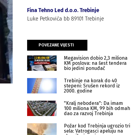
Fina Tehno Led d.o.o. Trebinje
Luke Petkovića bb 89101 Trebinje
POVEZANE VIJESTI
Megavision dobio 2,3 miliona
KM poslova: na šest tendera
bio jedini ponuđač
Trebinje na korak do 40
stepeni: Srušen rekord iz
2000. godine
"Kralj nebodera": Da imam
100 miliona KM, 99 bih odmah
dao za razvoj Trebinja
Požar kod Trebinja ugrozio tri
sela: Vatrogasci apeluju na