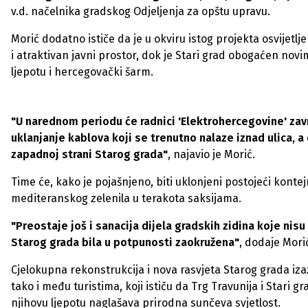
v.d. načelnika gradskog Odjeljenja za opštu upravu.
Morić dodatno ističe da je u okviru istog projekta osvijetlj
i atraktivan javni prostor, dok je Stari grad obogaćen nov
ljepotu i hercegovački šarm.
"U narednom periodu će radnici 'Elektrohercegovine' zav
uklanjanje kablova koji se trenutno nalaze iznad ulica, 
zapadnoj strani Starog grada"
, najavio je Morić.
Time će, kako je pojašnjeno, biti uklonjeni postojeći kont
mediteranskog zelenila u terakota saksijama.
"Preostaje još i sanacija dijela gradskih zidina koje ni
Starog grada bila u potpunosti zaokružena"
, dodaje Mori
Cjelokupna rekonstrukcija i nova rasvjeta Starog grada iz
tako i među turistima, koji ističu da Trg Travunija i Stari
njihovu ljepotu naglašava prirodna sunčeva svjetlost.