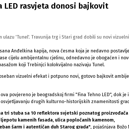
a LED rasvjeta donosi bajkovit
zu 'Tunel'. Travunija trg i Stari grad dobili su novi vizuelni 
ruisana Anđelkina kapija, nova česma koja je nedavno postavlj
rase cijelu ambijentalnu cjelinu, odnedavno je obogaćen i no
ažom koji Trebinjci kolokvijalno nazivaju Tunel.
seban vizuelni efekat i potpuno novi, gotovo bajkovit ambije
dova povjereno je beogradskoj firmi "Fina Tehno LED", dok je 
 na osvjetljavanju drugih kulturno-historijskih znamenitosti gra
a tri stuba sa 10 reflektora svjetski poznatog proizvođača
iče ljepotu kamenih fasada, ulica popločanih kamenom,
eban šarm i autentičan duh Starog grada"
, pojašnjava Božo 