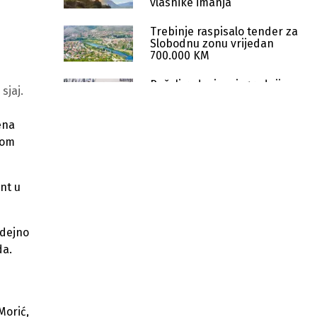
vlasnike imanja
Trebinje raspisalo tender za
Slobodnu zonu vrijedan
700.000 KM
Počeli radovi na izgradnji
sjaj.
prve sigurne kuće u Istočnoj
Hercegovini
ena
Trebinje postaje prvi grad u
vom
BiH s karticom pogodnosti za
građane i lokalnu privredu
nt u
Bingo planira tržni centar u
Trebinju vrijedan 20 miliona KM
Trebinje gradi kanalizacionu mrežu
idejno
u naselju Police: Investicija od 4,4
da.
miliona KM
Trebinje uvodi stroga pravila za
reklame u Starom gradu i povećava
takse kladionicama
Morić,