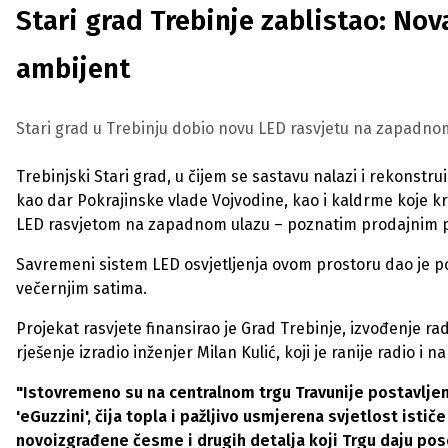
Stari grad Trebinje zablistao: Nov
ambijent
Stari grad u Trebinju dobio novu LED rasvjetu na zapadnom ula
Trebinjski Stari grad, u čijem se sastavu nalazi i rekonst
kao dar Pokrajinske vlade Vojvodine, kao i kaldrme koje k
LED rasvjetom na zapadnom ulazu – poznatim prodajnim pas
Savremeni sistem LED osvjetljenja ovom prostoru dao je po
večernjim satima.
Projekat rasvjete finansirao je Grad Trebinje, izvođenje ra
rješenje izradio inženjer Milan Kulić, koji je ranije radio i
"Istovremeno su na centralnom trgu Travunije postavljen
'eGuzzini', čija topla i pažljivo usmjerena svjetlost ist
novoizgrađene česme i drugih detalja koji Trgu daju pos