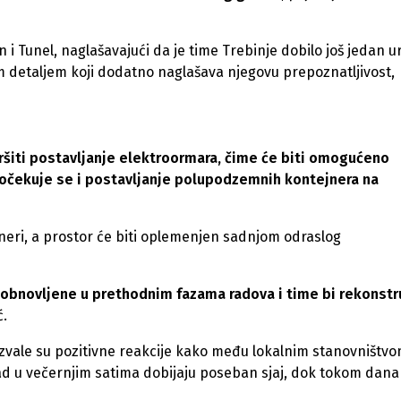
en i Tunel, naglašavajući da je time Trebinje dobilo još jedan 
im detaljem koji dodatno naglašava njegovu prepoznatljivost,
ršiti postavljanje elektroormara, čime će biti omogućeno
a očekuje se i postavljanje polupodzemnih kontejnera na
ejneri, a prostor će biti oplemenjen sadnjom odraslog
su obnovljene u prethodnim fazama radova i time bi rekonstr
ć.
azvale su pozitivne reakcije kako među lokalnim stanovništvo
 grad u večernjim satima dobijaju poseban sjaj, dok tokom dana