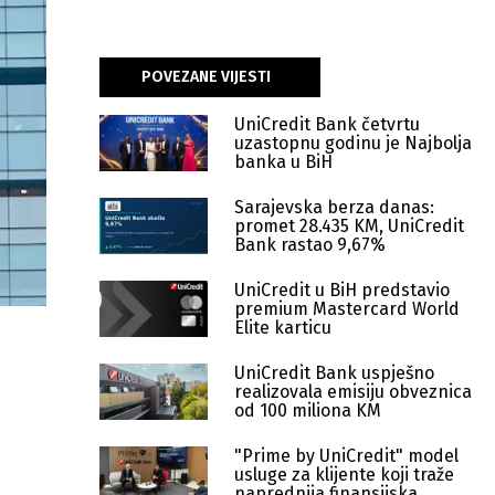
POVEZANE VIJESTI
UniCredit Bank četvrtu
uzastopnu godinu je Najbolja
banka u BiH
Sarajevska berza danas:
promet 28.435 KM, UniCredit
Bank rastao 9,67%
UniCredit u BiH predstavio
premium Mastercard World
Elite karticu
UniCredit Bank uspješno
realizovala emisiju obveznica
od 100 miliona KM
"Prime by UniCredit" model
usluge za klijente koji traže
naprednija finansijska