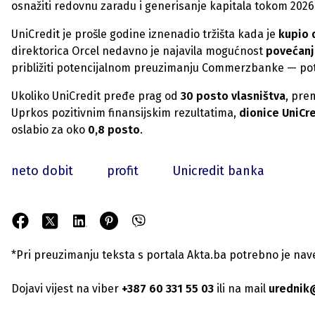
osnažiti redovnu zaradu i generisanje kapitala tokom 2026.
UniCredit je prošle godine iznenadio tržišta kada je
kupio 
direktorica Orcel nedavno je najavila mogućnost
povećanja
približiti potencijalnom preuzimanju Commerzbanke — pote
Ukoliko UniCredit pređe prag od
30 posto vlasništva
, pre
Uprkos pozitivnim finansijskim rezultatima,
dionice UniCre
oslabio za oko
0,8 posto
.
neto dobit
profit
Unicredit banka
*Pri preuzimanju teksta s portala Akta.ba potrebno je navest
Dojavi vijest na viber
+387 60 331 55 03
ili na mail
urednik