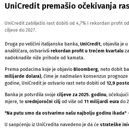
UniCredit premašio očekivanja ra
UniCredit zabilježio rast dobiti od 4,7% i rekordan profit od
ciljeve do 2027.
Druga po veličini italijanska banka,
UniCredit
, objavila je 
analitičara, ostvarivši
rekordan profit u trećem kvartalu
za
nadoknadile niže prihode od kamata.
Prema podacima koje je objavio
Bloomberg
, neto dobit b
milijarde dolara)
, čime je nadmašen konsenzus prognoze
godine, UniCredit je ostvario rast neto dobiti od
12,9 post
Banka je potvrdila svoje
ciljeve za 2025. godinu
, očekujuć
mjere, te
srednjoročni cilj
od više od
11 milijardi eura
do 2
"Na putu smo da ostvarimo našu najbolju godinu ikada"
U saopćenju iz UniCredita navedeno je da će
strateške ini