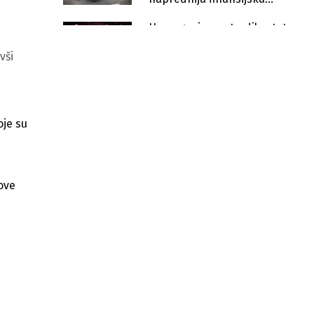
rješenja
Hercegovina potvrdila status
prepoznatljive vinske i
turističke destinacije
vši
UniCredit predstavlja novi model
usluge za klijente širom centralne i
istočne Europe
oje su
FBiH planira novo zaduženje: Aukcija
obveznica vrijedna 30 miliona KM
zakazana za 12. maj
 ove
Balkan Trek stigao u Bosnu i
Hercegovinu
Treća godina MEA programa: Otvoren
novi ciklus prijava za kompanije koje
grade izvrsnost
Na današnjem trgovanju na
Sarajevskoj berzi ostvaren promet
od 93.332,54 KM