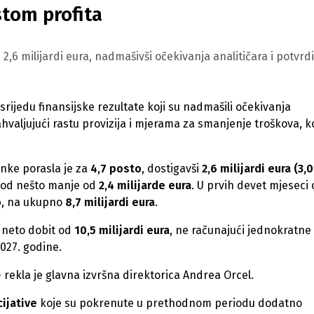
stom profita
 2,6 milijardi eura, nadmašivši očekivanja analitičara i potvrdi
u srijedu finansijske rezultate koji su nadmašili očekivanja
hvaljujući rastu provizija i mjerama za smanjenje troškova, k
anke porasla je za
4,7 posto
, dostigavši
2,6 milijardi eura (3,0
 od nešto manje od
2,4 milijarde eura
. U prvih devet mjeseci
o
, na ukupno
8,7 milijardi eura
.
i neto dobit od
10,5 milijardi eura
, ne računajući jednokratne
027. godine.
- rekla je glavna izvršna direktorica Andrea Orcel.
cijative
koje su pokrenute u prethodnom periodu dodatno