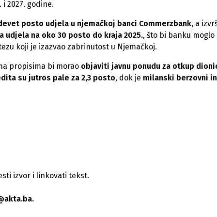
 i 2027. godine.
devet posto udjela u njemačkoj banci Commerzbank
, a izv
 udjela na oko 30 posto do kraja 2025.
, što bi banku moglo
zu koji je izazvao zabrinutost u Njemačkoj.
ma propisima bi morao
objaviti javnu ponudu za otkup dioni
dita su jutros pale za 2,3 posto
, dok je
milanski berzovni i
i izvor i linkovati tekst.
@akta.ba.