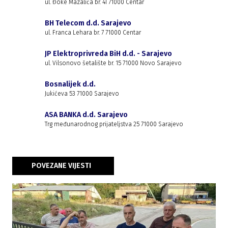
ul. Đoke Mazalića br. 4I 71000 Centar
BH Telecom d.d. Sarajevo
ul. Franca Lehara br. 7 71000 Centar
JP Elektroprivreda BiH d.d. - Sarajevo
ul. Vilsonovo šetalište br. 15 71000 Novo Sarajevo
Bosnalijek d.d.
Jukićeva 53 71000 Sarajevo
ASA BANKA d.d. Sarajevo
Trg međunarodnog prijateljstva 25 71000 Sarajevo
POVEZANE VIJESTI