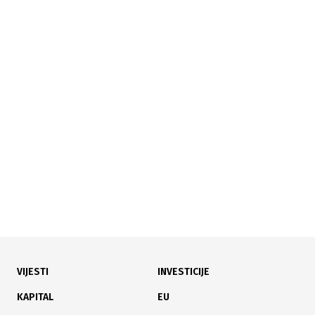
04.08.2026
|
KROZ 15 TRANSAKCIJA
Union banka ponovo u fokusu: Na Sarajevskoj berzi
promet veći od 166.000 KM
VIJESTI
INVESTICIJE
03.08.2026
|
NEPLAĆENI DOPRINOSI
KAPITAL
EU
Radnici RMU Kakanj ponovo obustavili rad: Ne mogu