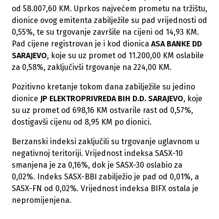
od 58.007,60 KM. Uprkos najvećem prometu na tržištu,
dionice ovog emitenta zabilježile su pad vrijednosti od
0,55%, te su trgovanje završile na cijeni od 14,93 KM.
Pad cijene registrovan je i kod dionica
ASA BANKE DD
SARAJEVO
, koje su uz promet od 11.200,00 KM oslabile
za 0,58%, zaključivši trgovanje na 224,00 KM.
Pozitivno kretanje tokom dana zabilježile su jedino
dionice
JP ELEKTROPRIVREDA BIH D.D. SARAJEVO
, koje
su uz promet od 698,16 KM ostvarile rast od 0,57%,
dostigavši cijenu od 8,95 KM po dionici.
Berzanski indeksi zaključili su trgovanje uglavnom u
negativnoj teritoriji. Vrijednost indeksa SASX-10
smanjena je za 0,16%, dok je SASX-30 oslabio za
0,02%. Indeks SASX-BBI zabilježio je pad od 0,01%, a
SASX-FN od 0,02%. Vrijednost indeksa BIFX ostala je
nepromijenjena.