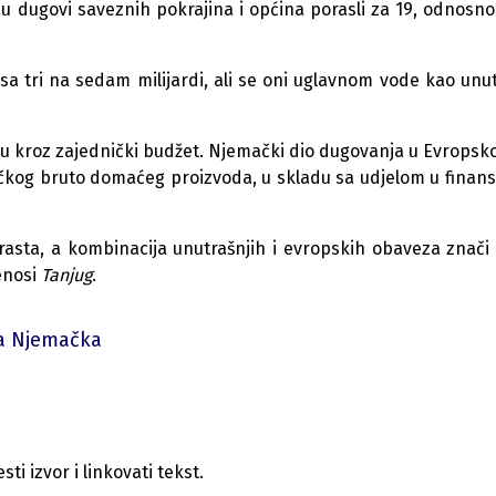
u dugovi saveznih pokrajina i općina porasli za 19, odnosno
 sa tri na sedam milijardi, ali se oni uglavnom vode kao unut
 kroz zajednički budžet. Njemački dio dugovanja u Evropskoj
mačkog bruto domaćeg proizvoda, u skladu sa udjelom u finans
asta, a kombinacija unutrašnjih i evropskih obaveza znači
renosi
Tanjug
.
ra Njemačka
i izvor i linkovati tekst.