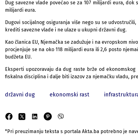
Dug savezne vlade povećao se za 107 milijardi eura, dok s
milijardi eura.
Dugovi socijalnog osiguranja više nego su se udvostručili,
krediti savezne vlade i ne ulaze u ukupni državni dug.
Kao članica EU, Njemačka se zadužuje i na evropskom nivou
procjenjuje se na oko 118 milijardi eura ili 2,6 posto nje
budžeta EU.
Eksperti upozoravaju da dug raste brže od ekonomskog r
fiskalna disciplina i dalje biti izazov za njemačku vladu, p
državni dug
ekonomski rast
infrastruktu
*Pri preuzimanju teksta s portala Akta.ba potrebno je navest