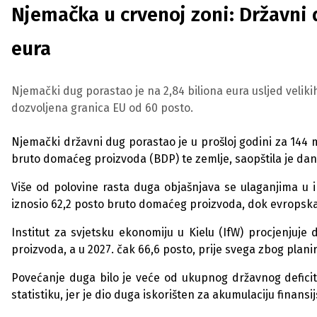
Njemačka u crvenoj zoni: Državni 
eura
Njemački dug porastao je na 2,84 biliona eura usljed velik
dozvoljena granica EU od 60 posto.
Njemački državni dug porastao je u prošloj godini za 144 m
bruto domaćeg proizvoda (BDP) te zemlje, saopštila je d
Više od polovine rasta duga objašnjava se ulaganjima u i
iznosio 62,2 posto bruto domaćeg proizvoda, dok evropska 
Institut za svjetsku ekonomiju u Kielu (IfW) procjenjuj
proizvoda, a u 2027. čak 66,6 posto, prije svega zbog planir
Povećanje duga bilo je veće od ukupnog državnog deficita
statistiku, jer je dio duga iskorišten za akumulaciju finansij