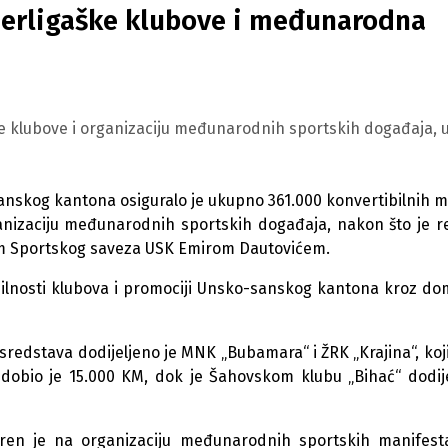
jerligaške klubove i međunarodna
ke klubove i organizaciju međunarodnih sportskih događaja, 
sanskog kantona osiguralo je ukupno 361.000 konvertibilnih 
anizaciju međunarodnih sportskih događaja, nakon što je r
om Sportskog saveza USK Emirom Dautovićem.
bilnosti klubova i promociji Unsko-sanskog kantona kroz do
 sredstava dodijeljeno je MNK „Bubamara“ i ŽRK „Krajina“, koj
 dobio je 15.000 KM, dok je Šahovskom klubu „Bihać“ dodij
ren je na organizaciju međunarodnih sportskih manifesta