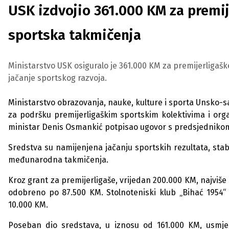
USK izdvojio 361.000 KM za premi
sportska takmičenja
Ministarstvo USK osiguralo je 361.000 KM za premijerligaš
jačanje sportskog razvoja.
Ministarstvo obrazovanja, nauke, kulture i sporta Unsko-
za podršku premijerligaškim sportskim kolektivima i org
ministar Denis Osmankić potpisao ugovor s predsjednik
Sredstva su namijenjena jačanju sportskih rezultata, sta
međunarodna takmičenja.
Kroz grant za premijerligaše, vrijedan 200.000 KM, najviše
odobreno po 87.500 KM. Stolnoteniski klub „Bihać 1954“
10.000 KM.
Poseban dio sredstava, u iznosu od 161.000 KM, usmje