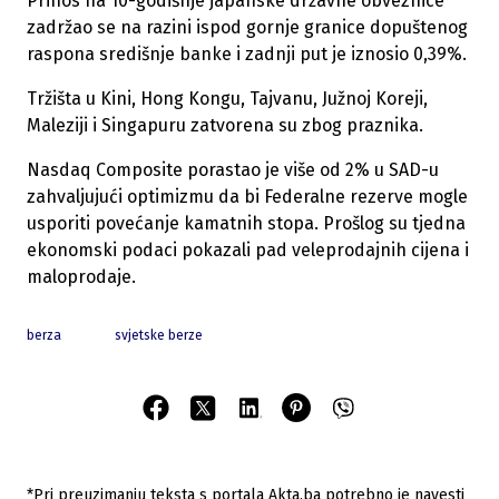
Prinos na 10-godišnje japanske državne obveznice
zadržao se na razini ispod gornje granice dopuštenog
raspona središnje banke i zadnji put je iznosio 0,39%.
Tržišta u Kini, Hong Kongu, Tajvanu, Južnoj Koreji,
Maleziji i Singapuru zatvorena su zbog praznika.
Nasdaq Composite porastao je više od 2% u SAD-u
zahvaljujući optimizmu da bi Federalne rezerve mogle
usporiti povećanje kamatnih stopa. Prošlog su tjedna
ekonomski podaci pokazali pad veleprodajnih cijena i
maloprodaje.
berza
svjetske berze
*Pri preuzimanju teksta s portala Akta.ba potrebno je navesti