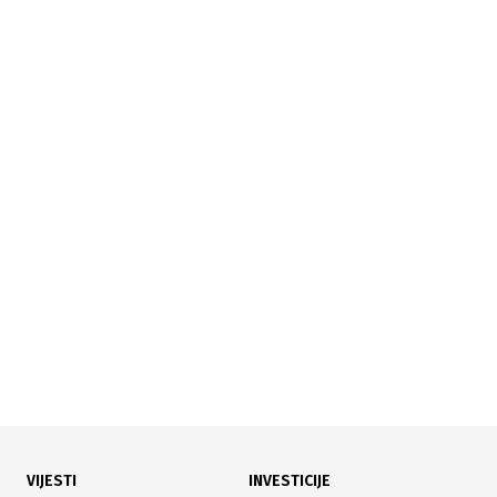
15.08.2025
|
TRŽIŠTA POD PRITISKOM
Azijske berze bez većeg rasta: Dolar pod pritiskom
zbog mogućeg smanjenja kamata
VIJESTI
INVESTICIJE