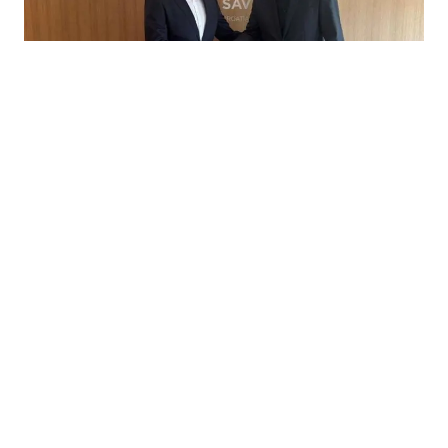
13.07.2026
|
NASLIJEDIO DALIĆA
Slaven Bilić novi selektor hrvatske reprezentacije