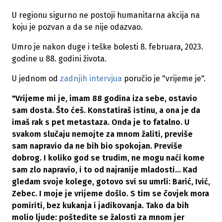
U regionu sigurno ne postoji humanitarna akcija na
koju je pozvan a da se nije odazvao.
Umro je nakon duge i teške bolesti 8. februara, 2023.
godine u 88. godini života.
U jednom od
zadnjih intervjua
poručio je "vrijeme je".
"Vrijeme mi je, imam 88 godina iza sebe, ostavio
sam dosta. Što ćeš. Konstatiraš istinu, a ona je da
imaš rak s pet metastaza. Onda je to fatalno. U
svakom slučaju nemojte za mnom žaliti, previše
sam napravio da ne bih bio spokojan. Previše
dobrog. I koliko god se trudim, ne mogu naći kome
sam zlo napravio, i to od najranije mladosti... Kad
gledam svoje kolege, gotovo svi su umrli: Barić, Ivić,
Zebec. I moje je vrijeme došlo. S tim se čovjek mora
pomiriti, bez kukanja i jadikovanja. Tako da bih
molio ljude: poštedite se žalosti za mnom jer