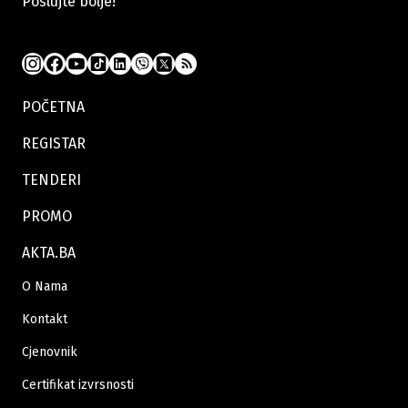
Poslujte bolje!
kao temelj za budućnost
POČETNA
REGISTAR
TENDERI
PROMO
AKTA.BA
01.07.2026
|
SVJETSKO PRVENSTVO 2026
Jablanica produžila rad ugostiteljskih objekata zbog
O Nama
utakmice BiH – SAD
Kontakt
Cjenovnik
Certifikat izvrsnosti