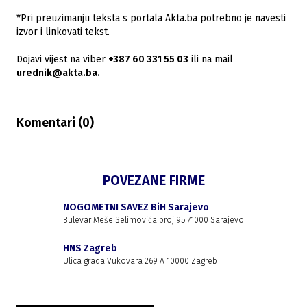
*Pri preuzimanju teksta s portala Akta.ba potrebno je navesti
izvor i linkovati tekst.
Dojavi vijest na viber
+387 60 331 55 03
ili na mail
urednik@akta.ba.
Komentari (
0
)
POVEZANE FIRME
NOGOMETNI SAVEZ BiH Sarajevo
Bulevar Meše Selimovića broj 95 71000 Sarajevo
HNS Zagreb
Ulica grada Vukovara 269 A 10000 Zagreb