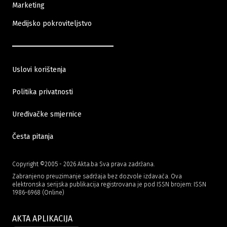
Marketing
Medijsko pokroviteljstvo
Uslovi korištenja
01.07.2026
|
SIGURNOSNE MJERE
Politika privatnosti
MUP KS pojačava kontrole u Sarajevu zbog utakmice
Zmajeva
Uređivačke smjernice
Česta pitanja
Copyright ©2005 - 2026 Akta.ba Sva prava zadržana.
Zabranjeno preuzimanje sadržaja bez dozvole izdavača. Ova
elektronska serijska publikacija registrovana je pod ISSN brojem: ISSN
1986-6968 (Online)
AKTA APLIKACIJA