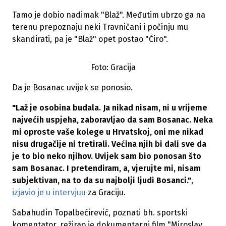
Tamo je dobio nadimak "Blaž". Međutim ubrzo ga na
terenu prepoznaju neki Travničani i počinju mu
skandirati, pa je "Blaž" opet postao "Ćiro".
Foto: Gracija
Da je Bosanac uvijek se ponosio.
"Laž je osobina budala. Ja nikad nisam, ni u vrijeme
najvećih uspjeha, zaboravljao da sam Bosanac. Neka
mi oproste vaše kolege u Hrvatskoj, oni me nikad
nisu drugačije ni tretirali. Većina njih bi dali sve da
je to bio neko njihov. Uvijek sam bio ponosan što
sam Bosanac. I pretendiram, a, vjerujte mi, nisam
subjektivan, na to da su najbolji ljudi Bosanci."
,
izjavio je u intervjuu
za Graciju.
Sabahudin Topalbećirević, poznati bh. sportski
komentator, režirao je dokumentarni film "Miroslav