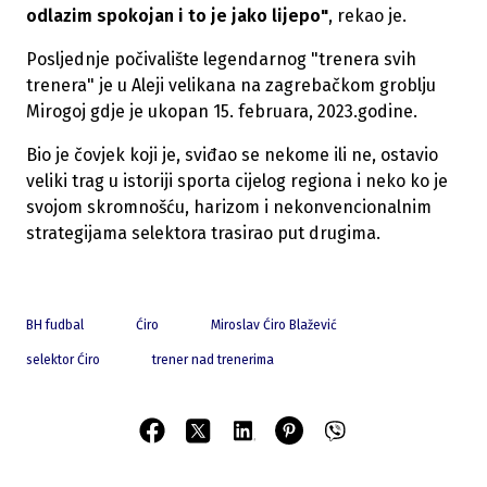
odlazim spokojan i to je jako lijepo"
, rekao je.
Posljednje počivalište legendarnog "trenera svih
trenera" je u Aleji velikana na zagrebačkom groblju
Mirogoj gdje je ukopan 15. februara, 2023.godine.
Bio je čovjek koji je, sviđao se nekome ili ne, ostavio
veliki trag u istoriji sporta cijelog regiona i neko ko je
svojom skromnošću, harizom i nekonvencionalnim
strategijama selektora trasirao put drugima.
BH fudbal
Ćiro
Miroslav Ćiro Blažević
selektor Ćiro
trener nad trenerima