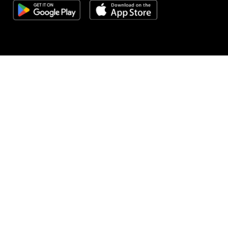
01.07.2026
|
SARAJEVO POSLALO PORUKU PODRŠKE
Ovako Sarajevo bodri Zmajeve: Tramvaji nose imena
"Džeko" i "Barbarez"
01.07.2026
|
KAPETAN ZMAJEVA
Džeko uoči historijskog meča: Cijeli svijet priča o BiH,
spremni smo za veliki izazov