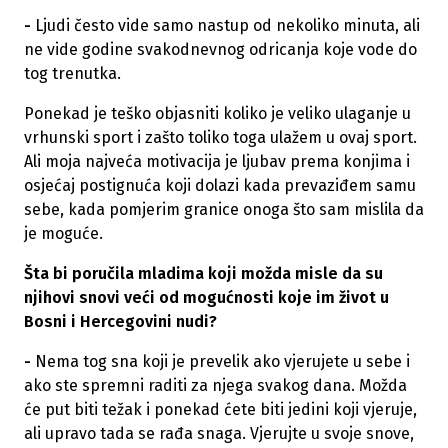
-
Ljudi često vide samo nastup od nekoliko minuta, ali
ne vide godine svakodnevnog odricanja koje vode do
tog trenutka.
Ponekad je teško objasniti koliko je veliko ulaganje u
vrhunski sport i zašto toliko toga ulažem u ovaj sport.
Ali moja najveća motivacija je ljubav prema konjima i
osjećaj postignuća koji dolazi kada prevaziđem samu
sebe, kada pomjerim granice onoga što sam mislila da
je moguće.
Šta bi poručila mladima koji možda misle da su
njihovi snovi veći od mogućnosti koje im život u
Bosni i Hercegovini nudi?
-
Nema tog sna koji je prevelik ako vjerujete u sebe i
ako ste spremni raditi za njega svakog dana. Možda
će put biti težak i ponekad ćete biti jedini koji vjeruje,
ali upravo tada se rađa snaga. Vjerujte u svoje snove,