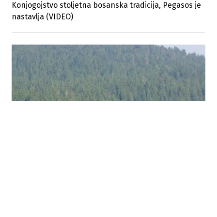
Konjogojstvo stoljetna bosanska tradicija, Pegasos je
nastavlja (VIDEO)
22.09.2016
Puhalac: Propast ergele Borike bila bi velika sramota