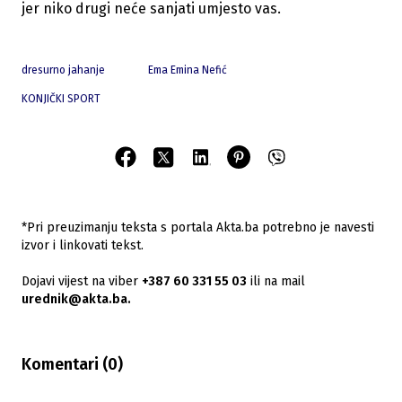
jer niko drugi neće sanjati umjesto vas.
dresurno jahanje
Ema Emina Nefić
KONJIČKI SPORT
*Pri preuzimanju teksta s portala Akta.ba potrebno je navesti
izvor i linkovati tekst.
Dojavi vijest na viber
+387 60 331 55 03
ili na mail
urednik@akta.ba.
Komentari (
0
)