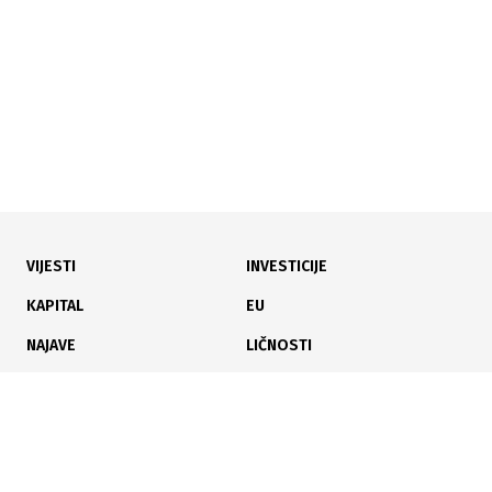
29.05.2014
Senada Muratović, CEO Konjičkog centra Pegasos:
Nikad ne treba odustati
VIJESTI
INVESTICIJE
KAPITAL
EU
NAJAVE
LIČNOSTI
KARIJERA
PAUZA
17.04.2014
ANALIZE
Dresurno takmičenje Pegasos 2014