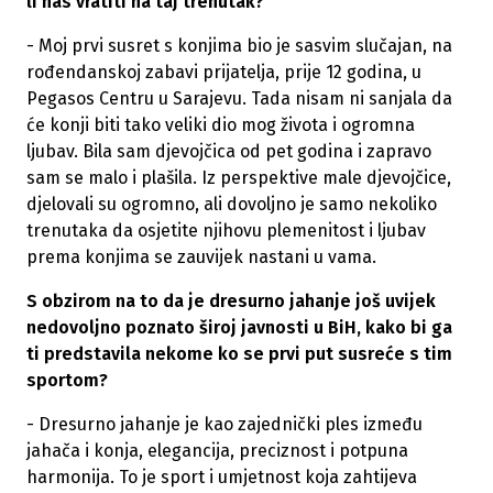
li nas vratiti na taj trenutak?
- Moj prvi susret s konjima bio je sasvim slučajan, na
rođendanskoj zabavi prijatelja, prije 12 godina, u
Pegasos Centru u Sarajevu. Tada nisam ni sanjala da
će konji biti tako veliki dio mog života i ogromna
ljubav. Bila sam djevojčica od pet godina i zapravo
sam se malo i plašila. Iz perspektive male djevojčice,
djelovali su ogromno, ali dovoljno je samo nekoliko
trenutaka da osjetite njihovu plemenitost i ljubav
prema konjima se zauvijek nastani u vama.
S obzirom na to da je dresurno jahanje još uvijek
nedovoljno poznato široj javnosti u BiH, kako bi ga
ti predstavila nekome ko se prvi put susreće s tim
sportom?
- Dresurno jahanje je kao zajednički ples između
jahača i konja, elegancija, preciznost i potpuna
harmonija. To je sport i umjetnost koja zahtijeva