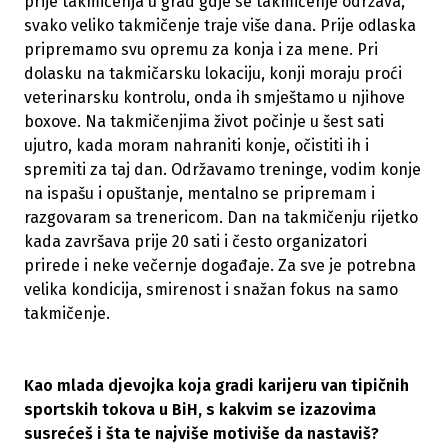
prije takmičenja u grad gdje se takmičenje održava,
svako veliko takmičenje traje više dana. Prije odlaska
pripremamo svu opremu za konja i za mene. Pri
dolasku na takmičarsku lokaciju, konji moraju proći
veterinarsku kontrolu, onda ih smještamo u njihove
boxove. Na takmičenjima život počinje u šest sati
ujutro, kada moram nahraniti konje, očistiti ih i
spremiti za taj dan. Održavamo treninge, vodim konje
na ispašu i opuštanje, mentalno se pripremam i
razgovaram sa trenericom. Dan na takmičenju rijetko
kada završava prije 20 sati i često organizatori
prirede i neke večernje događaje. Za sve je potrebna
velika kondicija, smirenost i snažan fokus na samo
takmičenje.
Kao mlada djevojka koja gradi karijeru van tipi
čnih
sportskih tokova u BiH, s kakvim se izazovima
susre
će
š i
šta te najvi
še motivi
še da nastavi
š?