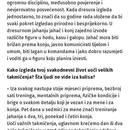
ogromnu disciplinu, međusobno povjerenje i
nevjerovatnu posvećenost. Kada dresura izgleda
jednostavno, to znači da su godine rada uložene da bi
svaki pokret izgledao prirodno i besprijekorno. U
dresurnom jahanju jahač i konj zajedno izvode
različite figure u hodu, kasu i galopu. Jahač mora biti
brižan prema konju, jasno komunicirati tijelom i
umom, biti lagan u komandama i jako dobro razumjeti
i voditi ga u figuru koju planira izvesti.
Kako izgleda tvoj svakodnevni
život uo
či velikih
takmi
čenja?
Šta ljudi ne vide iza kulisa?
-
Iza svakog nastupa stoje mjeseci priprema, bezbroj
sati treninga, mentalnih priprema, fizičke kondicije i
brige o svakom detalju koji je vezan i za mene i za
konja. Pet dana u sedmici za mene znači treniranje
jahanja s dva, tri, ponekad i četiri konja.
Uoči važnih takmičenja, uglavnom krećemo dan ili dva