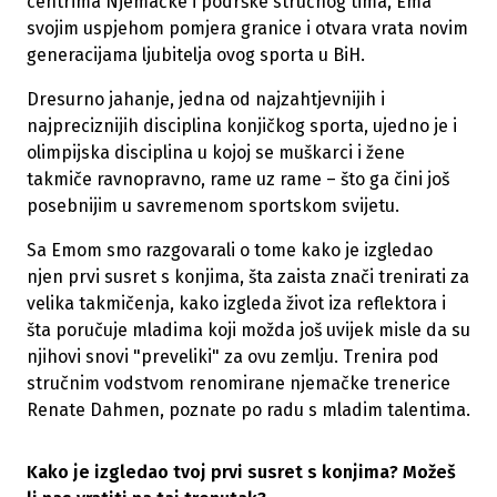
centrima Njemačke i podrške stručnog tima, Ema
svojim uspjehom pomjera granice i otvara vrata novim
generacijama ljubitelja ovog sporta u BiH.
Dresurno jahanje, jedna od najzahtjevnijih i
najpreciznijih disciplina konjičkog sporta, ujedno je i
olimpijska disciplina u kojoj se muškarci i žene
takmiče ravnopravno, rame uz rame – što ga čini još
posebnijim u savremenom sportskom svijetu.
Sa Emom smo razgovarali o tome kako je izgledao
njen prvi susret s konjima, šta zaista znači trenirati za
velika takmičenja, kako izgleda život iza reflektora i
šta poručuje mladima koji možda još uvijek misle da su
njihovi snovi "preveliki" za ovu zemlju. Trenira pod
stručnim vodstvom renomirane njemačke trenerice
Renate Dahmen, poznate po radu s mladim talentima.
Kako je izgledao tvoj prvi susret s konjima? Mo
že
š