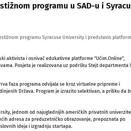
restižnom programu u SAD-u i Syrac
restižnom programu Syracuse University i predstavio platfor
ki aktivista i osnivač edukativne platforme "Učim.Online",
avama. Posjeta je realizovana uz podršku Stejt departmenta
Prva faza programa odvijala se kroz virtuelne pripreme i
dinjenih Država. Program je izrazito selektivan, a priliku da 
sity, jednom od najuglednijih američkih privatnih univerzite
ećih adresa za preduzetničko obrazovanje, prepoznata po
lovnih ideja i izgradnju startapa.