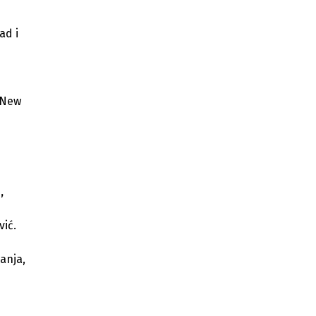
Egipat pozvao SAD i Iran na dogovor
o okončanju rata i smirivanje tenzija
ad i
 New
,
vić.
anja,