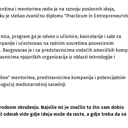
ntima i mentorima radio je na razvoju poslovnih ideja,
tku je stekao zvaničnu diplomu "Practicum in Entrepreneursh
nisa, program ga je odveo u učionice, kancelarije i sale za
mpanije i učestvovao na radnim susretima posvećenim
. Razgovarao je i sa predstavnicima vodećih američkih komp
nicima njujorških organizacija iz oblasti tehnologije i
nline" mentorima, predstavnicima kompanija i potencijalnim
 mogućoj međunarodnoj saradnji.
rodnom okruženju. Najviše mi je značilo to što sam dobio
ji odmah vide gdje ideja može da raste, a gdje treba da se