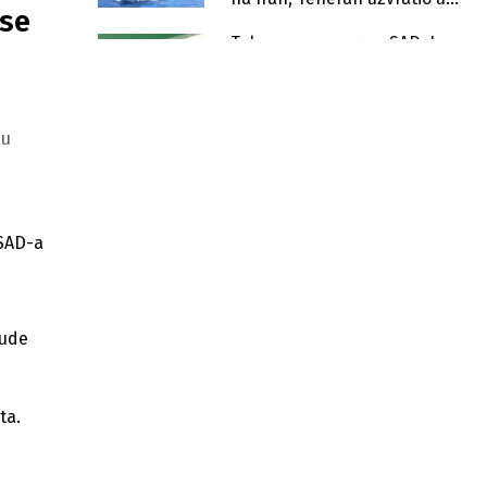
use
Kuvajtu
Teheran upozorava SAD: Iran
prelazi u fazu potpunih
ofanzivnih operacija
Sukob SAD-a i Irana prijeti
mu
globalnom tržištu: Zatvoren ključni
naftni prolaz
Hiljade ljudi u Teheranu na oproštaju
od Alija Khameneija, počele
ceremonije dženaze
 SAD-a
Diplome gube vrijednost u SAD-u:
Mladi napuštaju fakultete zbog
zanata
bude
OpenAI predstavio seriju GPT-5.6,
ali pod restrikcijama američke
vlade
ta.
Cijene nafte u padu uprkos novim
napadima i previranjima unutar