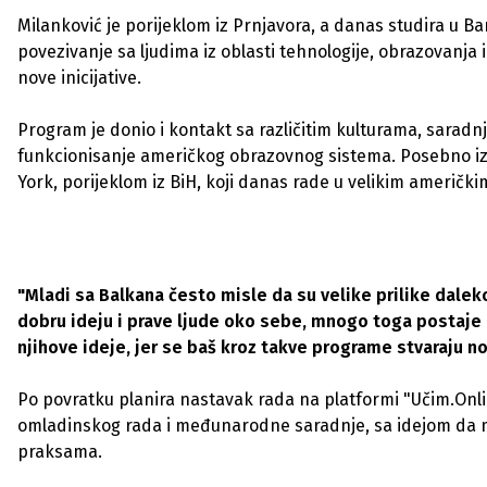
Milanković je porijeklom iz Prnjavora, a danas studira u Ba
povezivanje sa ljudima iz oblasti tehnologije, obrazovanja i
nove inicijative.
Program je donio i kontakt sa različitim kulturama, saradn
funkcionisanje američkog obrazovnog sistema. Posebno iz
York, porijeklom iz BiH, koji danas rade u velikim američk
"Mladi sa Balkana često misle da su velike prilike dalek
dobru ideju i prave ljude oko sebe, mnogo toga postaje d
njihove ideje, jer se baš kroz takve programe stvaraju n
Po povratku planira nastavak rada na platformi "Učim.Onlin
omladinskog rada i međunarodne saradnje, sa idejom da m
praksama.