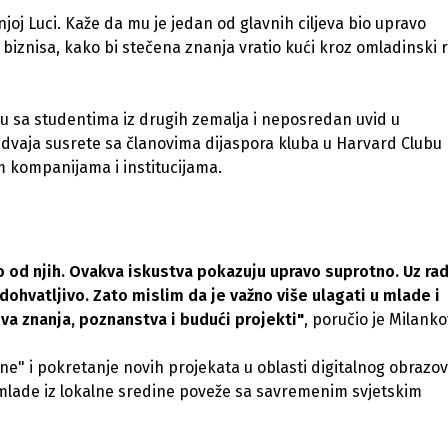
njoj Luci. Kaže da mu je jedan od glavnih ciljeva bio upravo
 biznisa, kako bi stečena znanja vratio kući kroz omladinski r
ju sa studentima iz drugih zemalja i neposredan uvid u
dvaja susrete sa članovima dijaspora kluba u Harvard Clubu
im kompanijama i institucijama.
o od njih. Ovakva iskustva pokazuju upravo suprotno. Uz rad
ohvatljivo. Zato mislim da je važno više ulagati u mlade i
ova znanja, poznanstva i budući projekti"
, poručio je Milanko
e" i pokretanje novih projekata u oblasti digitalnog obrazov
lade iz lokalne sredine poveže sa savremenim svjetskim