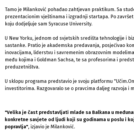
Tamo je Milanković pohađao zahtjevan praktikum. Sa stude
prezentacionim vještinama i izgradnji startapa. Po završe
koju dodjeljuje sam Syracuse University.
U New Yorku, jednom od svjetskih središta tehnologije i biz
sastanke. Pratio je akademska predavanja, posjećivao ko
inovacijama, liderstvu i savremenim obrazovnim modelima
među kojima i Goldman Sachsa, te sa profesorima i predstav
preduzetništva.
U sklopu programa predstavio je svoju platformu "Učim.O
investitorima. Razgovaralo se o pravcima daljeg razvoja i
"Velika je čast predstavljati mlade sa Balkana u međuna
konkretne savjete od ljudi koji su godinama u poslu i ko
popravlja"
, izjavio je Milanković.