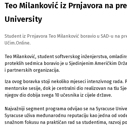
Teo Milanković iz Prnjavora na p
University
Student iz Prnjavora Teo Milanković boravio u SAD-u na p
Učim.Online.
Teo Milanković, student softverskog inženjerstva, omladins
proteklih sedmica boravio je u Sjedinjenim Američkim Drž
i partnerskih organizacija.
Iza ovog boravka stoji nekoliko mjeseci intenzivnog rada. 
mentorske sesije, dok je centralni dio realizovan na tlu Sje
njegov dio dobija svega 10 učesnika iz cijele države.
Najvažniji segment programa odvijao se na Syracuse Univer
Syracuse uživa međunarodnu reputaciju kao jedna od vod
snažnom fokusu na praktičan rad sa studentima, razvoj pos