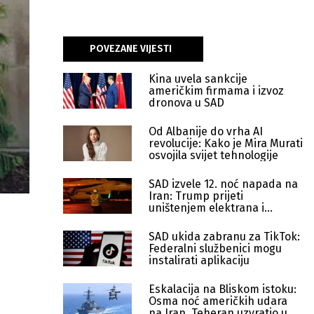
POVEZANE VIJESTI
Kina uvela sankcije
američkim firmama i izvoz
dronova u SAD
Od Albanije do vrha AI
revolucije: Kako je Mira Murati
osvojila svijet tehnologije
SAD izvele 12. noć napada na
Iran: Trump prijeti
uništenjem elektrana i
mostova
SAD ukida zabranu za TikTok:
Federalni službenici mogu
instalirati aplikaciju
Eskalacija na Bliskom istoku:
Osma noć američkih udara
na Iran, Teheran uzvratio u