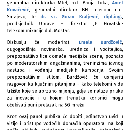
generalna direktorka Mtel, a.d. Banja Luka,
Amel
Kovačević
, generalni direktor BH Telecom d.d.
Sarajevo, te
dr. sc. Goran Kraljević, dipl.ing.
,
predsjednik Uprave – direktor JP Hrvatske
telekomunikacije d.d. Mostar.
Diskusiju će moderirati
Emela Burdžović
,
dugogodišnja novinarka, urednica i voditeljica,
prepoznatljivo lice domaće medijske scene, poznato
po moderatorskim angažmanima, treninzima javnog
nastupa i vođenju medijskih kampanja. Svojim
prepoznatljivim stilom, Burdžović će usmjeriti
razgovor ka ključnim pitanjima - kako telekomi vide
tržište koje se ubrzano mijenja, gdje se nalaze prilike
za inovacije i u kojem trenutku korisnici mogu
očekivati puni prelazak na 5G mrežu.
Kroz ovaj panel publika će dobiti jedinstven uvid u
vizije i pristupe vodećih domaćih operatera, na koji