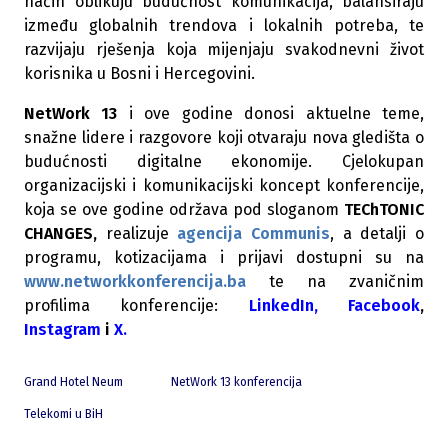
način oblikuju budućnost komunikacija, balansiraju
između globalnih trendova i lokalnih potreba, te
razvijaju rješenja koja mijenjaju svakodnevni život
korisnika u Bosni i Hercegovini.
NetWork 13
i ove godine donosi aktuelne teme,
snažne lidere i razgovore koji otvaraju nova gledišta o
budućnosti digitalne ekonomije. Cjelokupan
organizacijski i komunikacijski koncept konferencije,
koja se ove godine održava pod sloganom
TEChTONIC
CHANGES,
realizuje
agencija Communis
, a detalji o
programu, kotizacijama i prijavi dostupni su na
www.networkkonferencija.ba
te na zvaničnim
profilima konferencije:
LinkedIn
,
Facebook
,
Instagram
i
X
.
Grand Hotel Neum
NetWork 13 konferencija
Telekomi u BiH