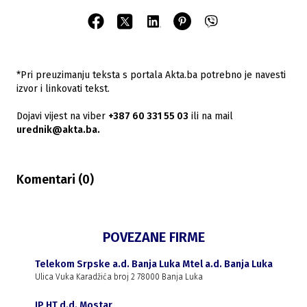
*Pri preuzimanju teksta s portala Akta.ba potrebno je navesti
izvor i linkovati tekst.
Dojavi vijest na viber
+387 60 331 55 03
ili na mail
urednik@akta.ba.
Komentari (
0
)
POVEZANE FIRME
Telekom Srpske a.d. Banja Luka Mtel a.d. Banja Luka
Ulica Vuka Karadžića broj 2 78000 Banja Luka
JP HT d.d. Mostar