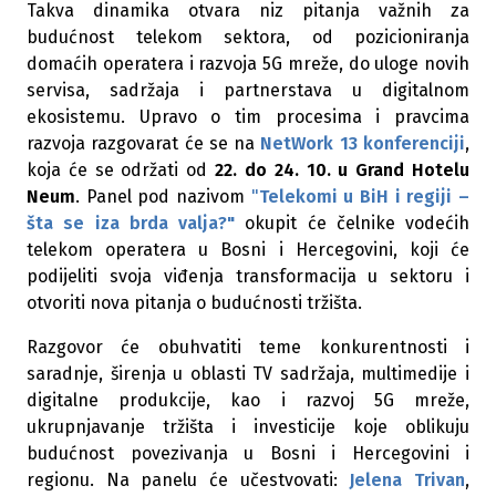
Takva dinamika otvara niz pitanja važnih za
budućnost telekom sektora, od pozicioniranja
domaćih operatera i razvoja 5G mreže, do uloge novih
servisa, sadržaja i partnerstava u digitalnom
ekosistemu. Upravo o tim procesima i pravcima
razvoja razgovarat će se na
NetWork 13 konferenciji
,
koja će se održati od
22. do 24. 10. u Grand Hotelu
Neum
. Panel pod nazivom
"
Telekomi u BiH i regiji –
šta se iza brda valja?"
okupit će čelnike vodećih
telekom operatera u Bosni i Hercegovini, koji će
podijeliti svoja viđenja transformacija u sektoru i
otvoriti nova pitanja o budućnosti tržišta.
Razgovor će obuhvatiti teme konkurentnosti i
saradnje, širenja u oblasti TV sadržaja, multimedije i
digitalne produkcije, kao i razvoj 5G mreže,
ukrupnjavanje tržišta i investicije koje oblikuju
budućnost povezivanja u Bosni i Hercegovini i
regionu. Na panelu će učestvovati:
Jelena Trivan
,