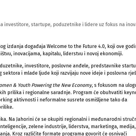
a investitore, startupe, poduzetnike i lidere uz fokus na inova
rtog izdanja događaja Welcome to the Future 4.0, koji ove god
vu, inovacijama, kapitalu, liderstvu i novoj ekonomiji.
oduzetnike, investitore, poslovne anđele, predstavnike start
sektora i mlade ljude koji razvijaju nove ideje i poslovna rje
omen & Youth Powering the New Economy
, s fokusom na ulog
kih prilika i regionalne saradnje. Program će obuhvatiti keyn
orking aktivnosti i neformalne susrete osmišljene tako da
ilike.
ka. Na Jahorini će se okupiti regionalni i međunarodni stručn
 inteligencije, zelene industrije, liderstva, marketinga, medija,
vanja. Kroz različite formate programa govorit će osnivači