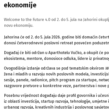
ekonomije
Welcome to the Future 4.0 od 2. do 5. jula na Jahorini okuplj
novu ekonomiju.
Jahorina će od 2. do 5. jula 2026. godine biti domaćin četv
donosi četverodnevni poslovni retreat posvećen poduzetništ
Događaj će biti održan u Aparthotelu Vučko, a okupit će p
ekosistema, mentore, donosioce odluka, lidere iz privatnog 
Ovogodišnje izdanje održava se pod tematskim okvirom
W
žena i mladih u razvoju novih poslovnih modela, investicijs
sesije, panele, radionice, pitch program za startupe, netw
razgovore pretvore u konkretne veze, partnerstva i nove pr
Posebnu vrijednost događaju daje profil govornika i učesni
iz oblasti investicija, startup razvoja, tehnologije, umjetne
urbanog razvoja, kreativnih industrija i poslovnog savjeto