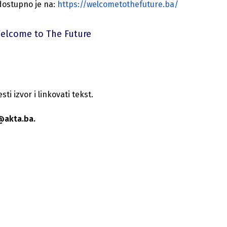
dostupno je na:
https://welcometothefuture.ba/
elcome to The Future
i izvor i linkovati tekst.
@akta.ba.