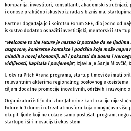
kompanija, investitori, konsultanti, akademski stručnjaci, pr
i donose praktično iskustvo iz rada s biznisima, startupima
Partner događaja je i Keiretsu Forum SEE, dio jedne od najv
iskustvo dodatno osnažiti investicijski, mentorski i start
"
Welcome to the Future je nastao iz potrebe da se ljudima koj
razgovore, konkretne kontakte i podršku koja može napravit
mladih u novoj ekonomiji, ali i pokazati da Bosna i Hercegov
vidljivosti, kapitala i povjerenja
",
izjavila je Sanja Miovčić,
U okviru Pitch Arena programa, startup timovi će imati pril
relevantnim akterima regionalnog poslovnog ekosistema. Dog
ciljem dodatne promocije inovativnih, održivih i razvojno o
Organizatori ističu da izbor Jahorine kao lokacije nije sl
Future 4.0 donosi retreat atmosferu koja omogućava više pr
okupiti ljude koji ne dolaze samo poslušati program, nego 
startupe i širi inovacijski ekosistem.