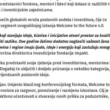
edstavnici fondova, mentori i lideri koji dolaze iz različitih t
 i investicijskim zajednicama.
ećih globalnih mreža poslovnih anđela i investitora, čije će
up segment ovogodišnjeg izdanja Welcome to the Future 4.0.
i razvijaju ideje, biznise i inicijative otvori prostor za kvali
i razliku. Ove godine želimo dodatno naglasiti važnost žena 
ina i region imaju ljude, ideje i energiju koji zaslužuju mnog
 izvršna direktorica Investicijske fondacije Impakt.
iku predstaviti svoja rješenja pred investitorima, mentorima 
ađaj će uključiti i dodjelu priznanja u nekoliko kategorija,
rijentisanih poslovnih ideja.
učajan. Umjesto klasičnog konferencijskog formata, Welcome to
ostora za razgovor, povezivanje i razmjenu iskustava. Cilj je
aktivno učestvovati u stvaranju novih prilika za poduzetnike,