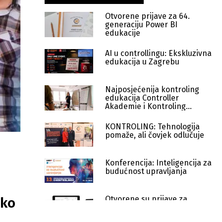
Otvorene prijave za 64.
generaciju Power BI
edukacije
AI u controllingu: Ekskluzivna
edukacija u Zagrebu
Najposjećenija kontroling
edukacija Controller
Akademie i Kontroling
Kognosko
KONTROLING: Tehnologija
pomaže, ali čovjek odlučuje
Konferencija: Inteligencija za
budućnost upravljanja
Otvorene su prijave za
sko
pohađanje dvodnevne Power
BI edukacije