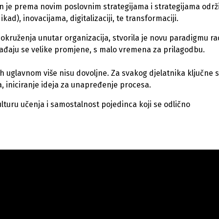
 je prema novim poslovnim strategijama i strategijama održi
ad), inovacijama, digitalizaciji, te transformaciji.
g okruženja unutar organizacija, stvorila je novu paradigmu r
ađaju se velike promjene, s malo vremena za prilagodbu.
eh uglavnom više nisu dovoljne. Za svakog djelatnika ključne 
a, iniciranje ideja za unapređenje procesa.
lturu učenja i samostalnost pojedinca koji se odlično