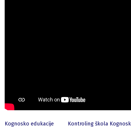
Kognosko edukacije
Kontroling škola Kognos