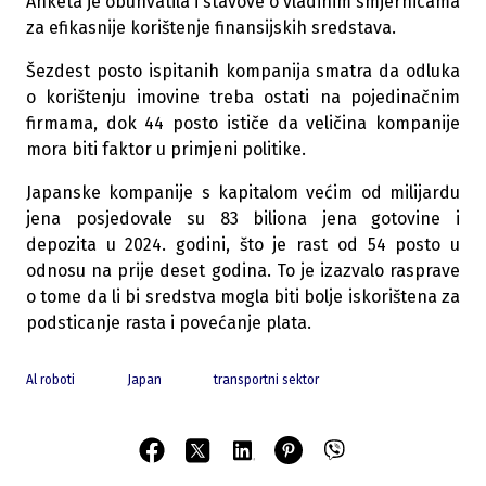
Anketa je obuhvatila i stavove o vladinim smjernicama
za efikasnije korištenje finansijskih sredstava.
Šezdest posto ispitanih kompanija smatra da odluka
o korištenju imovine treba ostati na pojedinačnim
firmama, dok 44 posto ističe da veličina kompanije
mora biti faktor u primjeni politike.
Japanske kompanije s kapitalom većim od milijardu
jena posjedovale su 83 biliona jena gotovine i
depozita u 2024. godini, što je rast od 54 posto u
odnosu na prije deset godina. To je izazvalo rasprave
o tome da li bi sredstva mogla biti bolje iskorištena za
podsticanje rasta i povećanje plata.
Al roboti
Japan
transportni sektor