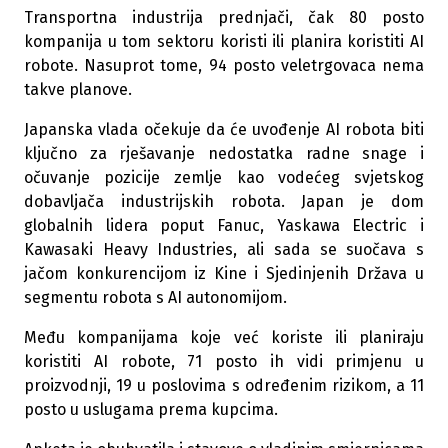
Transportna industrija prednjači, čak 80 posto
kompanija u tom sektoru koristi ili planira koristiti AI
robote. Nasuprot tome, 94 posto veletrgovaca nema
takve planove.
Japanska vlada očekuje da će uvođenje AI robota biti
ključno za rješavanje nedostatka radne snage i
očuvanje pozicije zemlje kao vodećeg svjetskog
dobavljača industrijskih robota. Japan je dom
globalnih lidera poput Fanuc, Yaskawa Electric i
Kawasaki Heavy Industries, ali sada se suočava s
jačom konkurencijom iz Kine i Sjedinjenih Država u
segmentu robota s AI autonomijom.
Među kompanijama koje već koriste ili planiraju
koristiti AI robote, 71 posto ih vidi primjenu u
proizvodnji, 19 u poslovima s određenim rizikom, a 11
posto u uslugama prema kupcima.