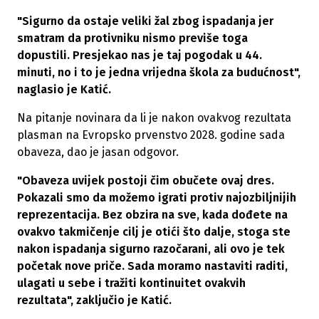
"Sigurno da ostaje veliki žal zbog ispadanja jer
smatram da protivniku nismo previše toga
dopustili. Presjekao nas je taj pogodak u 44.
minuti, no i to je jedna vrijedna škola za budućnost",
naglasio je Katić.
Na pitanje novinara da li je nakon ovakvog rezultata
plasman na Evropsko prvenstvo 2028. godine sada
obaveza, dao je jasan odgovor.
"Obaveza uvijek postoji čim obučete ovaj dres.
Pokazali smo da možemo igrati protiv najozbiljnijih
reprezentacija. Bez obzira na sve, kada dođete na
ovakvo takmičenje cilj je otići što dalje, stoga ste
nakon ispadanja sigurno razočarani, ali ovo je tek
početak nove priče. Sada moramo nastaviti raditi,
ulagati u sebe i tražiti kontinuitet ovakvih
rezultata", zaključio je Katić.