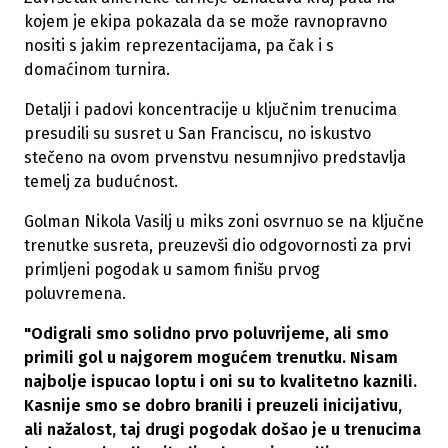
kojem je ekipa pokazala da se može ravnopravno
nositi s jakim reprezentacijama, pa čak i s
domaćinom turnira.
Detalji i padovi koncentracije u ključnim trenucima
presudili su susret u San Franciscu, no iskustvo
stečeno na ovom prvenstvu nesumnjivo predstavlja
temelj za budućnost.
Golman Nikola Vasilj u miks zoni osvrnuo se na ključne
trenutke susreta, preuzevši dio odgovornosti za prvi
primljeni pogodak u samom finišu prvog
poluvremena.
"Odigrali smo solidno prvo poluvrijeme, ali smo
primili gol u najgorem mogućem trenutku. Nisam
najbolje ispucao loptu i oni su to kvalitetno kaznili.
Kasnije smo se dobro branili i preuzeli inicijativu,
ali nažalost, taj drugi pogodak došao je u trenucima