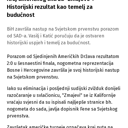
Historijski rezultat kao temelj za
budućnost
BiH završila nastup na Svjetskom prvenstvu porazom
od SAD-a. Vasilj i Katić poručuju da je ostvaren
historijski uspjeh i temelj za budućnost.
Porazom od Sjedinjenih Američkih Država rezultatom
2:0 u šesnaestini finala, nogometna reprezentacija
Bosne i Hercegovine završila je svoj historijski nastup
na Svjetskom prvenstvu.
Iako su eliminacija i posljednji sudijski zvižduk donijeli
razočaranje u svlačionicu, "Zmajevi" se iz Kalifornije
vraćaju svjesni da su ispisali najljepše stranice bh.
nogometa do sada, javlja dopisnik Fene sa Svjetskog
prvenstva.
Završetak američke turneje označava kraj puta na