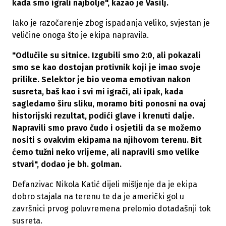
kada smo igrali najbolje", kazao je Vasilj.
Iako je razočarenje zbog ispadanja veliko, svjestan je
veličine onoga što je ekipa napravila.
"Odlučile su sitnice. Izgubili smo 2:0, ali pokazali
smo se kao dostojan protivnik koji je imao svoje
prilike. Selektor je bio veoma emotivan nakon
susreta, baš kao i svi mi igrači, ali ipak, kada
sagledamo širu sliku, moramo biti ponosni na ovaj
historijski rezultat, podići glave i krenuti dalje.
Napravili smo pravo čudo i osjetili da se možemo
nositi s ovakvim ekipama na njihovom terenu. Bit
ćemo tužni neko vrijeme, ali napravili smo velike
stvari", dodao je bh. golman.
Defanzivac Nikola Katić dijeli mišljenje da je ekipa
dobro stajala na terenu te da je američki gol u
završnici prvog poluvremena prelomio dotadašnji tok
susreta.