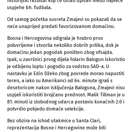
historijski rezultat koji će ostati upisan među najveće
uspjehe bh. fudbala.
Od samog početka susreta Zmajevi su pokazali da se
neće unaprijed predati favorizovanom domaćinu.
Bosna i Hercegovina odigrala je hrabro prvo
poluvrijeme i stvorila nekoliko dobrih prilika, dok je
domaćinu jedan pogodak poništen zbog ofsajda.
Ipak, u završnici prvog dijela Folarin Balogun iskoristio
je odbijenu loptu i pogodio za vodstvo SAD-a. U
nastavku je Edin Džeko zbog povrede morao napustiti
teren, a iako su Amerikanci od 64. minute igrali s
desetoricom nakon isključenja Baloguna, Zmajevi nisu
uspjeli iskoristiti brojčanu prednost. Malik Tillman je u
81. minuti iz slobodnog udarca postavio konačnih 2:0 i
potvrdio pobjedu domaće selekcije.
Bez obzira na ishod utakmice u Santa Clari,
reprezentacija Bosne i Hercegovine može biti