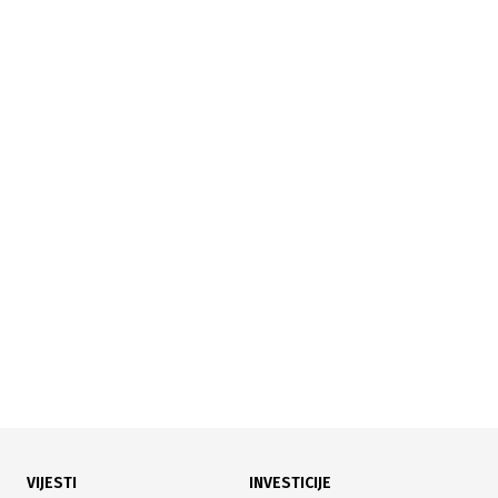
01.07.2026
|
SVJETSKO PRVENSTVO 2026
Jablanica produžila rad ugostiteljskih objekata zbog
utakmice BiH – SAD
VIJESTI
INVESTICIJE