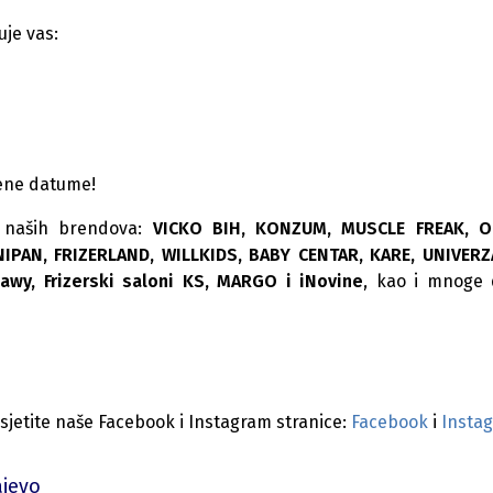
je vas:
ene datume!
e naših brendova:
VICKO BIH, KONZUM, MUSCLE FREAK, O
IPAN, FRIZERLAND, WILLKIDS, BABY CENTAR, KARE, UNIVER
awy, Frizerski saloni KS, MARGO i iNovine
, kao i mnoge 
!
osjetite naše Facebook i Instagram stranice:
Facebook
i
Insta
ajevo