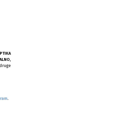
PTIKA
ZALNO,
druge
gram
.