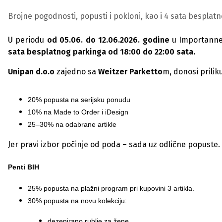
Brojne pogodnosti, popusti i pokloni, kao i 4 sata besplat
U periodu
od 05.06. do 12.06.2026. godine
u Importanne 
sata besplatnog parkinga od 18:00 do 22:00 sata.
Unipan d.o.o
zajedno sa
Weitzer Parketto
m, donosi prilik
20% popusta na serijsku ponudu
10% na Made to Order i iDesign
25–30% na odabrane artikle
Jer pravi izbor počinje od poda – sada uz odlične popuste.
Penti BIH
25% popusta na plažni program pri kupovini 3 artikla.
30% popusta na novu kolekciju:
dezenirano rublje za žene,