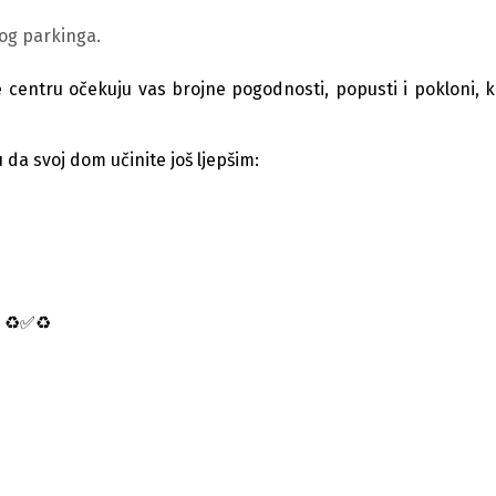
nog parkinga.
centru očekuju vas brojne pogodnosti, popusti i pokloni, 
u da svoj dom učinite još ljepšim:
 ♻️✅️♻️