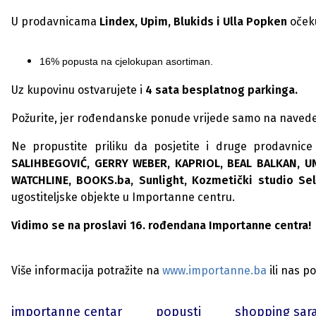
U prodavnicama
Lindex, Upim, Blukids i Ulla Popken
očeku
16% popusta na cjelokupan asortiman.
Uz kupovinu ostvarujete i
4 sata besplatnog parkinga.
Požurite, jer rođendanske ponude vrijede samo na naved
Ne propustite priliku da posjetite i druge prodavnic
SALIHBEGOVIĆ, GERRY WEBER, KAPRIOL, BEAL BALKAN, UN
WATCHLINE, BOOKS.ba, Sunlight, Kozmetički studio Sel
ugostiteljske objekte u Importanne centru.
Vidimo se na proslavi 16. rođendana Importanne centra
Više informacija potražite na
www.importanne.ba
ili nas p
importanne centar
popusti
shopping sar