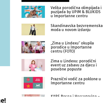
Velika porodična olimpijada i
puzijada by UPIM & BLUKIDS
u Importanne centru
Skandinavska bezvremenska
moda u novom izdanju
„Zima u Lindexu“ okupila
porodice u Importanne
centru (FOTO)
Zima u Lindexu: porodični
event uz zabavu za djecu i
posebne popuste
Praznični vodič za poklone u
Importanne centru
KARE Bosna i Hercegovina –
e!
Black Friday inspirisan
strašću prema dizajnu