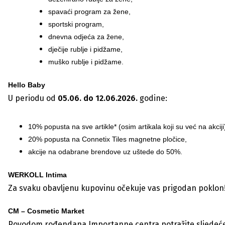
spavaći program za žene,
sportski program,
dnevna odjeća za žene,
dječije rublje i pidžame,
muško rublje i pidžame.
Hello Baby
U periodu od
05.06. do 12.06.2026.
godine:
10% popusta na sve artikle* (osim artikala koji su već na akciji
20% popusta na Connetix Tiles magnetne pločice,
akcije na odabrane brendove uz uštede do 50%.
WERKOLL Intima
Za svaku obavljenu kupovinu očekuje vas prigodan poklon
CM – Cosmetic Market
Povodom rođendana Importanne centra potražite sljedeć