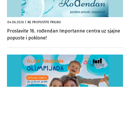
04.06.2026
|
NE PROPUSTITE PRILIKU
Proslavite 16. rođendan Importanne centra uz sjajne
popuste i poklone!
12.03.2026
|
VRIJEDNE NAGRADE
Velika porodična olimpijada i puzijada by UPIM &