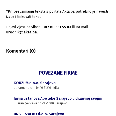
*Pri preuzimanju teksta s portala Akta.ba potrebno je navesti
izvor i linkovati tekst.
Dojavi vijest na viber
+387 60 331 55 03
ili na mail
urednik@akta.ba.
Komentari (
0
)
POVEZANE FIRME
KONZUM d.o.o. Sarajevo
ul. Kamenolom br. 10 71210 Ilidža
Javna ustanova Apoteke Sarajevo u državnoj svojini
ul. Kranjčevićeva br. 29 71000 Sarajevo
UNIVERZALNO d.o.o. Sarajevo