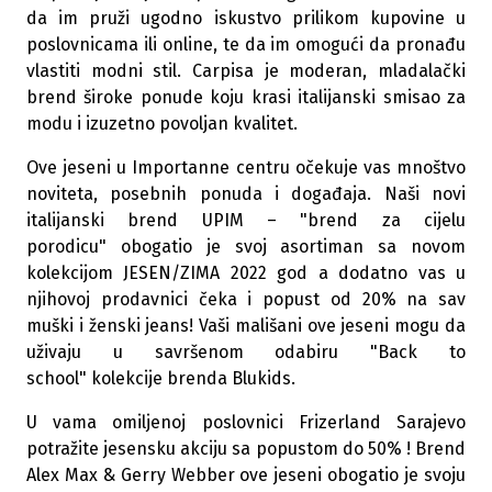
da im pruži ugodno iskustvo prilikom kupovine u
poslovnicama ili online, te da im omogući da pronađu
vlastiti modni stil. Carpisa je moderan, mladalački
brend široke ponude koju krasi italijanski smisao za
modu i izuzetno povoljan kvalitet.
Ove jeseni u Importanne centru očekuje vas mnoštvo
noviteta, posebnih ponuda i događaja. Naši novi
italijanski brend UPIM – "brend za cijelu
porodicu" obogatio je svoj asortiman sa novom
kolekcijom JESEN/ZIMA 2022 god a dodatno vas u
njihovoj prodavnici čeka i popust od 20% na sav
muški i ženski jeans! Vaši mališani ove jeseni mogu da
uživaju u savršenom odabiru "Back to
school" kolekcije brenda Blukids.
U vama omiljenoj poslovnici Frizerland Sarajevo
potražite jesensku akciju sa popustom do 50% ! Brend
Alex Max & Gerry Webber ove jeseni obogatio je svoju