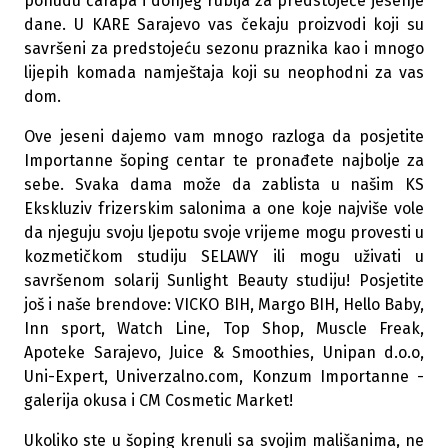
ponudu čarapa i donjeg rublja za predstojeće jesenje
dane. U KARE Sarajevo vas čekaju proizvodi koji su
savršeni za predstojeću sezonu praznika kao i mnogo
lijepih komada namještaja koji su neophodni za vas
dom.
Ove jeseni dajemo vam mnogo razloga da posjetite
Importanne šoping centar te pronađete najbolje za
sebe. Svaka dama može da zablista u našim KS
Ekskluziv frizerskim salonima a one koje najviše vole
da njeguju svoju ljepotu svoje vrijeme mogu provesti u
kozmetičkom studiju SELAWY ili mogu uživati u
savršenom solarij Sunlight Beauty studiju! Posjetite
još i naše brendove: VICKO BIH, Margo BIH, Hello Baby,
Inn sport, Watch Line, Top Shop, Muscle Freak,
Apoteke Sarajevo, Juice & Smoothies, Unipan d.o.o,
Uni-Expert, Univerzalno.com, Konzum Importanne -
galerija okusa i CM Cosmetic Market!
Ukoliko ste u šoping krenuli sa svojim mališanima, ne