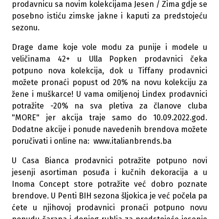
prodavnicu sa novim kolekcijama Jesen / Zima gdje se
posebno istiću zimske jakne i kaputi za predstojeću
sezonu.
Drage dame koje vole modu za punije i modele u
veličinama 42+ u Ulla Popken prodavnici čeka
potpuno nova kolekcija, dok u Tiffany prodavnici
možete pronaći popust od 20% na novu kolekciju za
žene i muškarce! U vama omiljenoj Lindex prodavnici
potražite -20% na sva pletiva za članove cluba
"MORE" jer akcija traje samo do 10.09.2022.god.
Dodatne akcije i ponude navedenih brendova možete
poručivati i online na: www.italianbrends.ba
U Casa Bianca prodavnici potražite potpuno novi
jesenji asortiman posuđa i kučnih dekoracija a u
Inoma Concept store potražite već dobro poznate
brendove. U Penti BIH sezona šljokica je već počela pa
ćete u njihovoj prodavnici pronaći potpuno novu