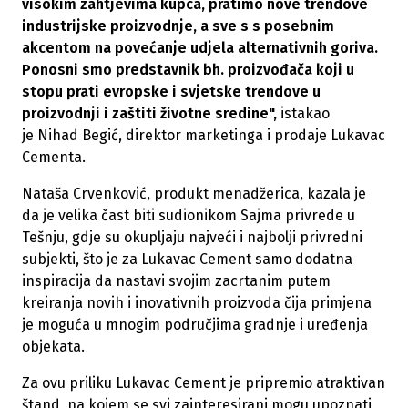
visokim zahtjevima kupca, pratimo nove trendove
industrijske proizvodnje, a sve s s posebnim
akcentom na povećanje udjela alternativnih goriva.
Ponosni smo predstavnik bh. proizvođača koji u
stopu prati evropske i svjetske trendove u
proizvodnji i zaštiti životne sredine",
istakao
je Nihad Begić, direktor marketinga i prodaje Lukavac
Cementa.
Nataša Crvenković, produkt menadžerica, kazala je
da je velika čast biti sudionikom Sajma privrede u
Tešnju, gdje su okupljaju najveći i najbolji privredni
subjekti, što je za Lukavac Cement samo dodatna
inspiracija da nastavi svojim zacrtanim putem
kreiranja novih i inovativnih proizvoda čija primjena
je moguća u mnogim područjima gradnje i uređenja
objekata.
Za ovu priliku Lukavac Cement je pripremio atraktivan
štand, na kojem se svi zainteresirani mogu upoznati