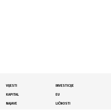
06.05.2026
|
OD 23. DO 26. SEPTEMBRA
Sajam privrede Tešanj - Fokus na energetsku
održivost i partnerstvo sa SAD-om
VIJESTI
INVESTICIJE
04.05.2026
|
PROMJENE NA LISTI
KAPITAL
EU
Ko su sedam novih kompanija koje su ušle u top 20
NAJAVE
LIČNOSTI
najprofitabilnijih u TK