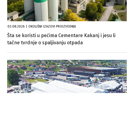
03.08.2026
|
OKOLIŠNI IZAZOVI PROIZVODNJE
Šta se koristi u pećima Cementare Kakanj i jesu li
tačne tvrdnje o spaljivanju otpada
25.07.2026
|
OČEKUJE SE VIŠE OD 800 IZLAGAČA
Veliki interes privrednika za Tešanjski sajam privrede,