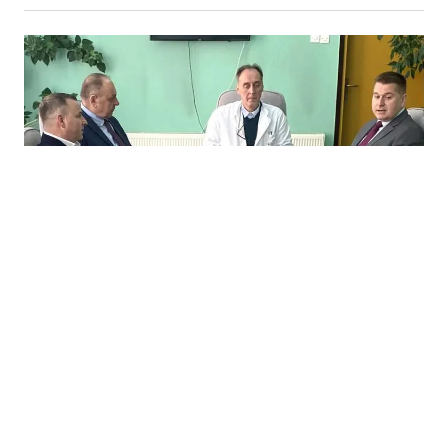
13.02.2026
|
STANJE ZAHTIJEVA OPREZ
Rimac i Skočibušić u posjeti Varešu: Prave informacije
nakon testiranja 350 djece