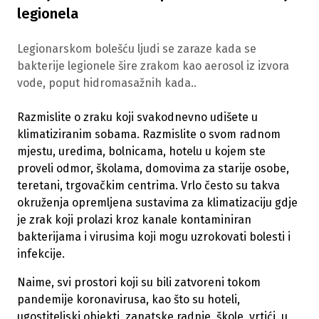
legionela
Legionarskom bolešću ljudi se zaraze kada se
bakterije legionele šire zrakom kao aerosol iz izvora
vode, poput hidromasažnih kada..
Razmislite o zraku koji svakodnevno udišete u
klimatiziranim sobama. Razmislite o svom radnom
mjestu, uredima, bolnicama, hotelu u kojem ste
proveli odmor, školama, domovima za starije osobe,
teretani, trgovačkim centrima. Vrlo često su takva
okruženja opremljena sustavima za klimatizaciju gdje
je zrak koji prolazi kroz kanale kontaminiran
bakterijama i virusima koji mogu uzrokovati bolesti i
infekcije.
Naime, svi prostori koji su bili zatvoreni tokom
pandemije koronavirusa, kao što su hoteli,
ugostiteljski objekti, zanatske radnje, škole, vrtići, u