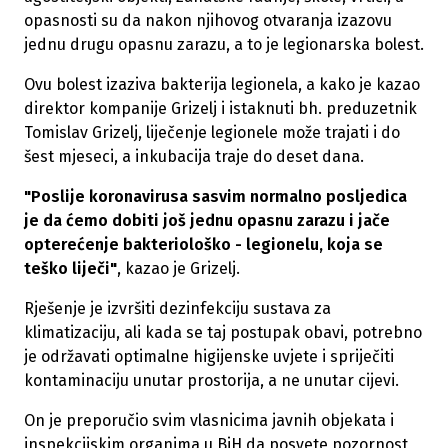
opasnosti su da nakon njihovog otvaranja izazovu
jednu drugu opasnu zarazu, a to je legionarska bolest.
Ovu bolest izaziva bakterija legionela, a kako je kazao
direktor kompanije Grizelj i istaknuti bh. preduzetnik
Tomislav Grizelj, liječenje legionele može trajati i do
šest mjeseci, a inkubacija traje do deset dana.
"Poslije koronavirusa sasvim normalno posljedica
je da ćemo dobiti još jednu opasnu zarazu i jače
opterećenje bakteriološko - legionelu, koja se
teško liječi"
, kazao je Grizelj.
Rješenje je izvršiti dezinfekciju sustava za
klimatizaciju, ali kada se taj postupak obavi, potrebno
je održavati optimalne higijenske uvjete i spriječiti
kontaminaciju unutar prostorija, a ne unutar cijevi.
On je preporučio svim vlasnicima javnih objekata i
inspekcijskim organima u BiH da posvete pozornost