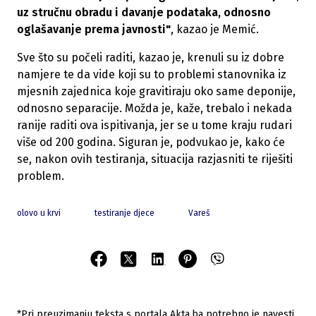
uz stručnu obradu i davanje podataka, odnosno
oglašavanje prema javnosti"
, kazao je Memić.
Sve što su počeli raditi, kazao je, krenuli su iz dobre
namjere te da vide koji su to problemi stanovnika iz
mjesnih zajednica koje gravitiraju oko same deponije,
odnosno separacije. Možda je, kaže, trebalo i nekada
ranije raditi ova ispitivanja, jer se u tome kraju rudari
više od 200 godina. Siguran je, podvukao je, kako će
se, nakon ovih testiranja, situacija razjasniti te riješiti
problem.
olovo u krvi
testiranje djece
Vareš
*Pri preuzimanju teksta s portala Akta.ba potrebno je navesti