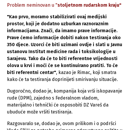
Problem neminovan u "
stoljetnom rudarskom kraju"
"Kao prvo, moramo stabilizirati ovaj medijski
prostor, koji je dodatno uzburkan raznoraznim
informacijama. Znači, da imamo prave informacije.
Prave ćemo informacije dobiti nakon testiranja oko
350 djece. Uzorci će biti uzimani ovdje i slati u Javnu
ustanovu Institut medicine rada i toksikologije u
Sarajevu. Tako da će to biti referentne vrijednosti
olova u krvi i moći će se kontinuirano pratiti. To će
biti referentni centar"
, kazao je Rimac, koji smatra
kako će ta testiranja doprinijeti smirivanju situacije.
Dugoročno, dodao je, kompanija koja vrši iskopavanje
rude (DPM), zajedno s Federalnom vladom,
materijalno i tehnički će osposobiti DZ Vareš da
ubuduće može vršiti testiranja.
Razgovaralo se, dodao je, ovom prilikom i o podršci