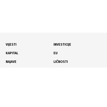
VIJESTI
INVESTICIJE
26.06.2026
|
UGROŽENI EMBRIONI NAKON ZATVARANJA KLINIKE
KAPITAL
EU
Pacijenti bivše klinike za vantjelesnu oplodnju traže
NAJAVE
LIČNOSTI
spas za oko 500 embriona
KARIJERA
PAUZA
ANALIZE