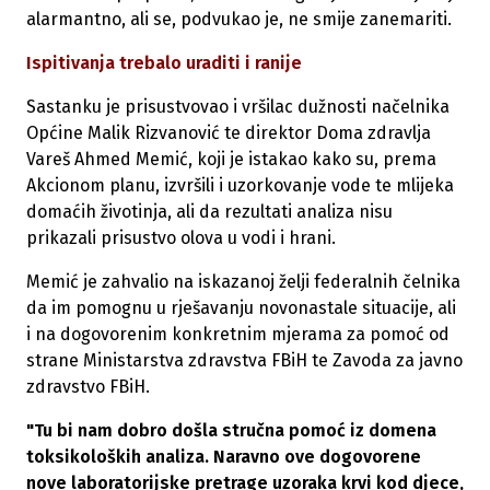
alarmantno, ali se, podvukao je, ne smije zanemariti.
Ispitivanja trebalo uraditi i ranije
Sastanku je prisustvovao i vršilac dužnosti načelnika
Općine Malik Rizvanović te direktor Doma zdravlja
Vareš Ahmed Memić, koji je istakao kako su, prema
Akcionom planu, izvršili i uzorkovanje vode te mlijeka
domaćih životinja, ali da rezultati analiza nisu
prikazali prisustvo olova u vodi i hrani.
Memić je zahvalio na iskazanoj želji federalnih čelnika
da im pomognu u rješavanju novonastale situacije, ali
i na dogovorenim konkretnim mjerama za pomoć od
strane Ministarstva zdravstva FBiH te Zavoda za javno
zdravstvo FBiH.
"Tu bi nam dobro došla stručna pomoć iz domena
toksikoloških analiza. Naravno ove dogovorene
nove laboratorijske pretrage uzoraka krvi kod djece,