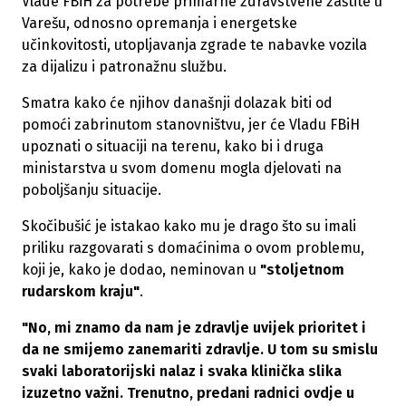
Vlade FBiH za potrebe primarne zdravstvene zaštite u
Varešu, odnosno opremanja i energetske
učinkovitosti, utopljavanja zgrade te nabavke vozila
za dijalizu i patronažnu službu.
Smatra kako će njihov današnji dolazak biti od
pomoći zabrinutom stanovništvu, jer će Vladu FBiH
upoznati o situaciji na terenu, kako bi i druga
ministarstva u svom domenu mogla djelovati na
poboljšanju situacije.
Skočibušić je istakao kako mu je drago što su imali
priliku razgovarati s domaćinima o ovom problemu,
koji je, kako je dodao, neminovan u
"stoljetnom
rudarskom kraju"
.
"No, mi znamo da nam je zdravlje uvijek prioritet i
da ne smijemo zanemariti zdravlje. U tom su smislu
svaki laboratorijski nalaz i svaka klinička slika
izuzetno važni. Trenutno, predani radnici ovdje u