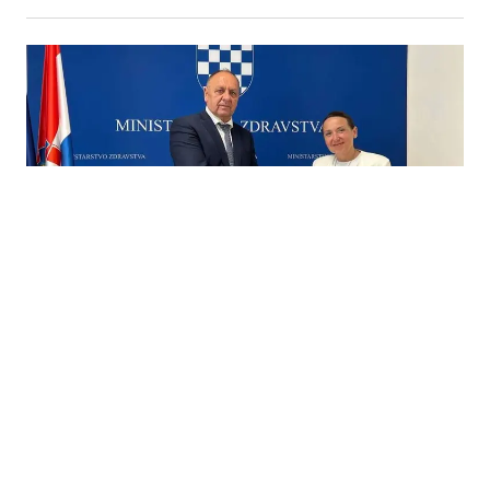
24.07.2026
|
SPORAZUM
SKB Mostar ključni partner: Hrvatska i FBiH jačaju
hitnu medicinsku saradnju