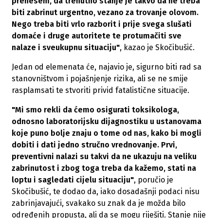
prenesem, da trenutno stanje je takvo da ne treba
biti zabrinut urgentno, vezano za trovanje olovom.
Nego treba biti vrlo razborit i prije svega slušati
domaće i druge autoritete te protumačiti sve
nalaze i sveukupnu situaciju"
, kazao je Skočibušić.
Jedan od elemenata će, najavio je, sigurno biti rad sa
stanovništvom i pojašnjenje rizika, ali se ne smije
rasplamsati te stvoriti privid fatalistične situacije.
"Mi smo rekli da ćemo osigurati toksikologa,
odnosno laboratorijsku dijagnostiku u ustanovama
koje puno bolje znaju o tome od nas, kako bi mogli
dobiti i dati jedno stručno vrednovanje. Prvi,
preventivni nalazi su takvi da ne ukazuju na veliku
zabrinutost i zbog toga treba da kažemo, stati na
loptu i sagledati cijelu situaciju"
, poručio je
Skočibušić, te dodao da, iako dosadašnji podaci nisu
zabrinjavajući, svakako su znak da je možda bilo
određenih propusta, ali da se mogu riješiti. Stanje nije