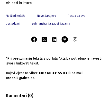
oblasti kulture.
Nedžad Koldžo
Novo Sarajevo
Posao za sve
poslodavci
sufinansiranja zapošljavanja
*Pri preuzimanju teksta s portala Akta.ba potrebno je navesti
izvor i linkovati tekst.
Dojavi vijest na viber
+387 60 331 55 03
ili na mail
urednik@akta.ba.
Komentari (
0
)