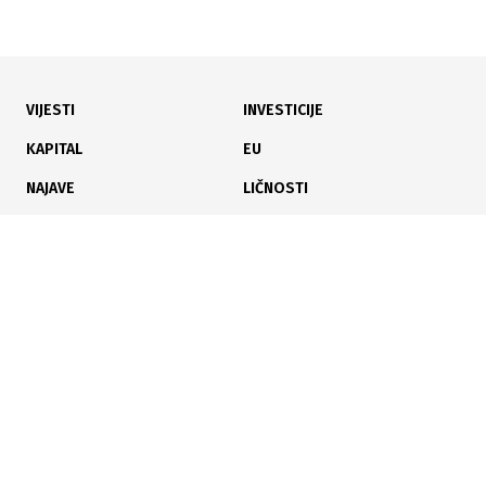
VIJESTI
INVESTICIJE
28.07.2026
|
REKORDNA ULAGANJA
KAPITAL
EU
KUCZ KS izdvojio 3,1 miliona KM za opremanje osam
NAJAVE
LIČNOSTI
općina
KARIJERA
PAUZA
ANALIZE