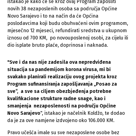
istakao je kako će se kroz ovaj Program zaposliti
novih 38 nezaposlenih osoba sa područja Općine
Novo Sarajevo i to na način da će Općina
poslodavcima koji budu obuhvaćeni ovim programom,
mjesečno 12 mjeseci, refundirati sredstva u ukupnom
iznosu od 700 KM, po novouposlenoj osobi, za cijelu ili
dio isplate bruto plaće, doprinosa i naknada.
"Sve i da nas nije zadesila ova nepredviđena
situacija sa pandemijom korona virusa, mi bi
svakako planirali realizaciju ovog projekta kroz
Program sufinansiranja zapošljavanja „Posao za
sve“, a sve sa ciljem obezbjeđenja potrebne
kvalifikacione strukture radne snage, kao i
smanjenja nezaposlenosti na području Općine
Novo Sarajevo
", istakao je načelnik Koldžo, te dodao
da je za ove namjene izdvojeno oko 106.000 KM.
Pravo učešća imale su sve nezaposlene osobe bez