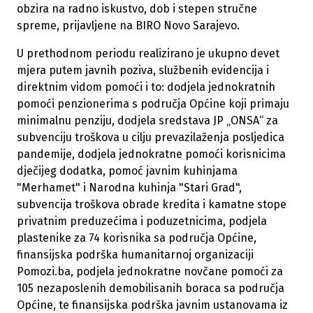
obzira na radno iskustvo, dob i stepen stručne
spreme, prijavljene na BIRO Novo Sarajevo.
U prethodnom periodu realizirano je ukupno devet
mjera putem javnih poziva, službenih evidencija i
direktnim vidom pomoći i to: dodjela jednokratnih
pomoći penzionerima s područja Općine koji primaju
minimalnu penziju, dodjela sredstava JP „ONSA“ za
subvenciju troškova u cilju prevazilaženja posljedica
pandemije, dodjela jednokratne pomoći korisnicima
dječijeg dodatka, pomoć javnim kuhinjama
"Merhamet" i Narodna kuhinja "Stari Grad",
subvencija troškova obrade kredita i kamatne stope
privatnim preduzećima i poduzetnicima, podjela
plastenike za 74 korisnika sa područja Općine,
finansijska podrška humanitarnoj organizaciji
Pomozi.ba, podjela jednokratne novčane pomoći za
105 nezaposlenih demobilisanih boraca sa područja
Općine, te finansijska podrška javnim ustanovama iz