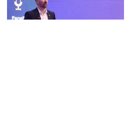
31.07.2026
|
TRŽIŠTE RADA U FBIH
Sajam „Gledaj sebi posla": Nezaposlenih 246.000, a
radnika i dalje nedostaje