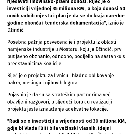
riješavati imovinsko-pravni odnosi. Riječ je o
investiciji vrijednoj 35 miliona KM , a koja donosi 50
novih radnih mjesta i plan je da se do kraja naredne
godine okonča i tenderska dokumentacija"
, iznio je
Džindić.
Posebna pažnja posvećena je i projektu iz oblasti
namjenske industrije u Mostaru, koju je Džindić, prvi
put javno obznanio, odnoono, podijelio na sastanku s
predstavnicima Koalicije.
Riječ je o projektu za livnicu i hladno oblikovanje
bakra, mesinga i njihovih legura.
Pojasnio je da su sa strateškim partnerima već
obavljeni razgovori, a sljedeći korak u realizaciji
projekta jeste iznalaženje adekvatne lokacije.
"Radi se o investiciji u vrijednosti od 30 miliona KM,
gdje bi Vlada FBiH bila većinski vlasnik. Idejni