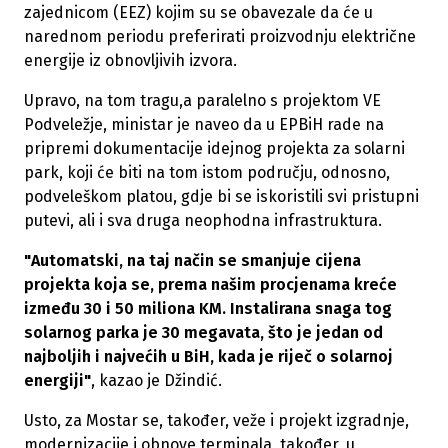
zajednicom (EEZ) kojim su se obavezale da će u
narednom periodu preferirati proizvodnju električne
energije iz obnovljivih izvora.
Upravo, na tom tragu,a paralelno s projektom VE
Podveležje, ministar je naveo da u EPBiH rade na
pripremi dokumentacije idejnog projekta za solarni
park, koji će biti na tom istom području, odnosno,
podveleškom platou, gdje bi se iskoristili svi pristupni
putevi, ali i sva druga neophodna infrastruktura.
"Automatski, na taj način se smanjuje cijena
projekta koja se, prema našim procjenama kreće
između 30 i 50 miliona KM. Instalirana snaga tog
solarnog parka je 30 megavata, što je jedan od
najboljih i najvećih u BiH, kada je riječ o solarnoj
energiji"
, kazao je Džindić.
Usto, za Mostar se, također, veže i projekt izgradnje,
modernizacije i obnove terminala, također, u