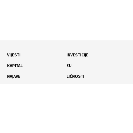
VIJESTI
INVESTICIJE
27.07.2026
|
KROZ 11 TRANSAKCIJA
KAPITAL
EU
Na SASE promet 229.630 KM, dominirale dionice
NAJAVE
LIČNOSTI
Privredne banke Sarajevo
KARIJERA
PAUZA
ANALIZE