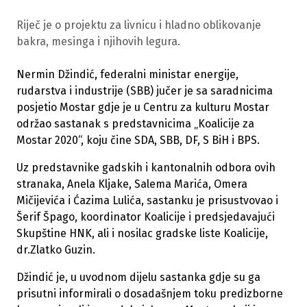
Riječ je o projektu za livnicu i hladno oblikovanje
bakra, mesinga i njihovih legura.
Nermin Džindić, federalni ministar energije,
rudarstva i industrije (SBB) jučer je sa saradnicima
posjetio Mostar gdje je u Centru za kulturu Mostar
održao sastanak s predstavnicima „Koalicije za
Mostar 2020“, koju čine SDA, SBB, DF, S BiH i BPS.
Uz predstavnike gadskih i kantonalnih odbora ovih
stranaka, Anela Kljake, Salema Marića, Omera
Mičijevića i Ćazima Lulića, sastanku je prisustvovao i
Šerif Špago, koordinator Koalicije i predsjedavajući
Skupštine HNK, ali i nosilac gradske liste Koalicije,
dr.Zlatko Guzin.
Džindić je, u uvodnom dijelu sastanka gdje su ga
prisutni informirali o dosadašnjem toku predizborne