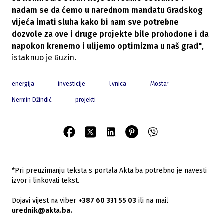
nadam se da ćemo u narednom mandatu Gradskog
vijeća imati sluha kako bi nam sve potrebne
dozvole za ove i druge projekte bile prohodone i da
napokon krenemo i ulijemo optimizma u naš grad"
,
istaknuo je Guzin.
energija
investicije
livnica
Mostar
Nermin Džindić
projekti
*Pri preuzimanju teksta s portala Akta.ba potrebno je navesti
izvor i linkovati tekst.
Dojavi vijest na viber
+387 60 331 55 03
ili na mail
urednik@akta.ba.