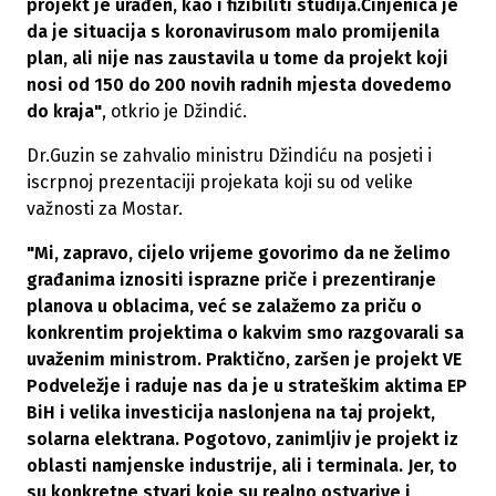
projekt je urađen, kao i fizibiliti studija.Činjenica je
da je situacija s koronavirusom malo promijenila
plan, ali nije nas zaustavila u tome da projekt koji
nosi od 150 do 200 novih radnih mjesta dovedemo
do kraja"
, otkrio je Džindić.
Dr.Guzin se zahvalio ministru Džindiću na posjeti i
iscrpnoj prezentaciji projekata koji su od velike
važnosti za Mostar.
"Mi, zapravo, cijelo vrijeme govorimo da ne želimo
građanima iznositi isprazne priče i prezentiranje
planova u oblacima, već se zalažemo za priču o
konkrentim projektima o kakvim smo razgovarali sa
uvaženim ministrom. Praktično, zaršen je projekt VE
Podveležje i raduje nas da je u strateškim aktima EP
BiH i velika investicija naslonjena na taj projekt,
solarna elektrana. Pogotovo, zanimljiv je projekt iz
oblasti namjenske industrije, ali i terminala. Jer, to
su konkretne stvari koje su realno ostvarive i