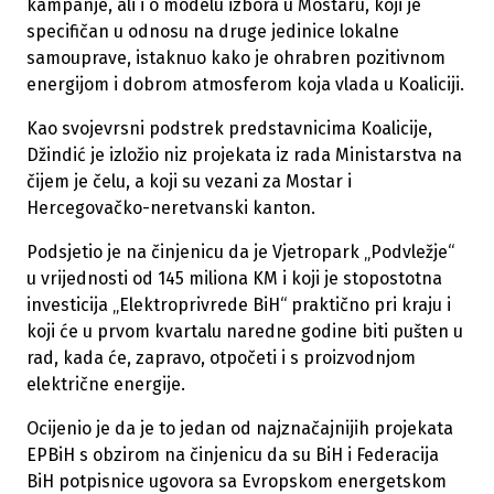
kampanje, ali i o modelu izbora u Mostaru, koji je
specifičan u odnosu na druge jedinice lokalne
samouprave, istaknuo kako je ohrabren pozitivnom
energijom i dobrom atmosferom koja vlada u Koaliciji.
Kao svojevrsni podstrek predstavnicima Koalicije,
Džindić je izložio niz projekata iz rada Ministarstva na
čijem je čelu, a koji su vezani za Mostar i
Hercegovačko-neretvanski kanton.
Podsjetio je na činjenicu da je Vjetropark „Podvležje“
u vrijednosti od 145 miliona KM i koji je stopostotna
investicija „Elektroprivrede BiH“ praktično pri kraju i
koji će u prvom kvartalu naredne godine biti pušten u
rad, kada će, zapravo, otpočeti i s proizvodnjom
električne energije.
Ocijenio je da je to jedan od najznačajnijih projekata
EPBiH s obzirom na činjenicu da su BiH i Federacija
BiH potpisnice ugovora sa Evropskom energetskom