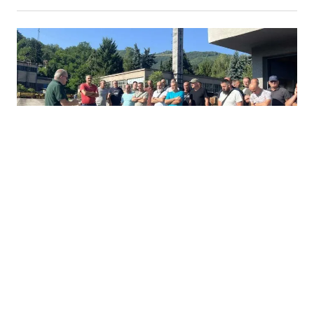
08.08.2026
|
RUDARSKI PROTESTI
Protest u RMU Zenica se nastavlja: Deset rudara i
dalje odbija izaći iz jame