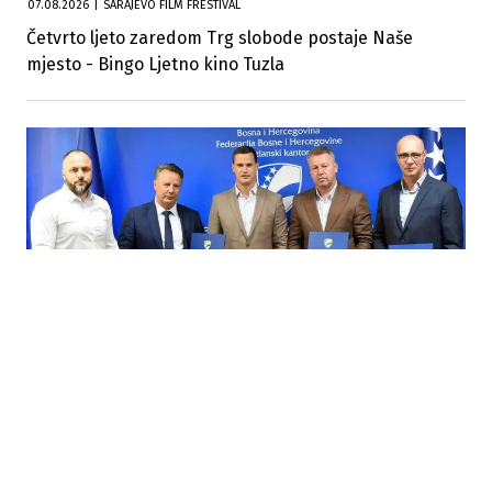
07.08.2026
|
SARAJEVO FILM FRESTIVAL
Četvrto ljeto zaredom Trg slobode postaje Naše
mjesto - Bingo Ljetno kino Tuzla
07.08.2026
|
INFRASTRUKTURA
TK ulaže 13,9 miliona KM u vodosnabdijevanje Tuzle i
Gradačca