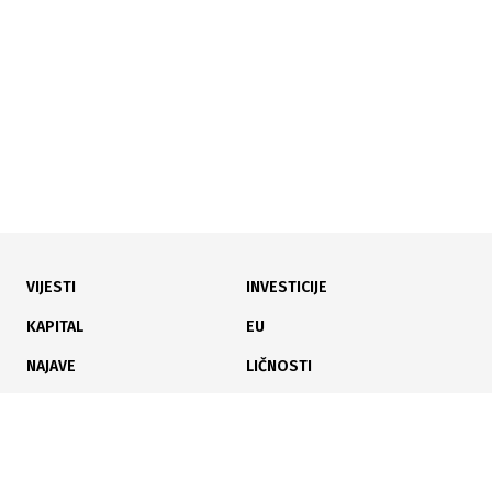
sportske podloge
VIJESTI
INVESTICIJE
17.06.2026
|
MALA OPĆINA, VELIKI RAZULTATI
KAPITAL
EU
Tešanj prestigao Tuzlu i Zenicu po prometu na
NAJAVE
LIČNOSTI
fiskalnim računima
KARIJERA
PAUZA
ANALIZE