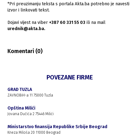
*Pri preuzimanju teksta s portala Akta.ba potrebno je navesti
izvor i linkovati tekst.
Dojavi vijest na viber
+387 60 331 55 03
ili na mail
urednik@akta.ba.
Komentari (
0
)
POVEZANE FIRME
GRAD TUZLA
ZAVNOBiH-a 11 75000 Tuzla
Opština Milići
Jovana Dučića 2 75446 Milići
Ministarstvo finansija Republike Srbije Beograd
Kneza Miloša 20 11000 Beograd