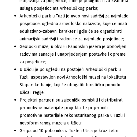
isoljavanja za posjetioce, čime je podignut nivo kvaliteta
usluga posjetiocima Arheološkog parka;
Arheološki park u Tuzli je uveo novi sadržaj za najmlađe
posjetioce, ogledno arheološko nalazište, koje će imati
edukativno-zabavni karakter i gdje će se organizirati
animacijski sadržaji i radionice za najmlađe posjetioce;
Geološki muzej u okviru Panonskih jezera je obnovljen
radovima sanacije i unaprijeđenjem postavke i opreme
za posjetioce;
U Užicu je po ugledu na postojeći Arheološki park u
Tuzli, uspostavljen novi Arheološki muzej na lokalitetu
Staparske banje, koji će obogatiti turističku ponudu
Užica i regije;
Projektni partneri su zajednički osmislili i distribuirali
promotivne materijale projekta, te pripremili
promotivne materijale rekonsturisanog parka u Tuzli i
novoformiranog muzeja u Užicu;
Grupa od 10 polaznika iz Tuzle i Užica je kroz četiri