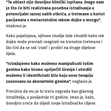
"Ta oblast nije dovoljno klinički ispitana. Drago nam
je što će biti realizirana posebna istraživanja u
potencijalni razvoj naših otkrića, u tretmane u korist
pacijenata s metastatskim rakom dojke u mozgu"
,
istaknuo je.
Kako pojašnjava, njihove studije žele shvatiti kako rak
dojke može prestati reagirati na trenutne tretmane i
što čini da se rak 'vrati' i proširi na druge dijelove
tijela.
"Istražujemo kako možemo manipulisati lošim
genima kako bismo spriječili širenje i utvrdili
možemo li identificirati bilo koju novu terapiju
zasnovanu na aberantnim genima",
naglasio je.
Precizira da mu je to treća nagrada kao glavnog
istražitelja, u posljednje tri godine. Imao je, kaže,
dovoljno sreće da slijedi svoje istraživačke ciljeve.