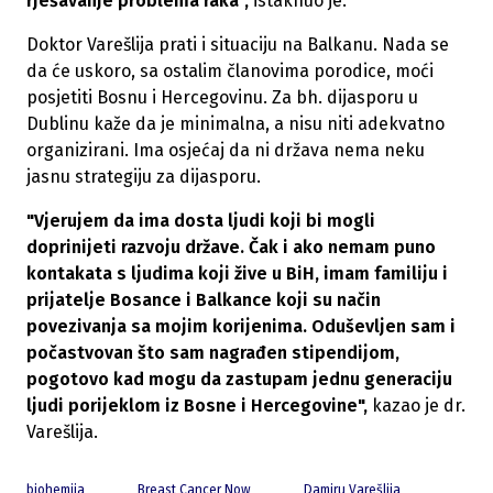
rješavanje problema raka",
istaknuo je.
Doktor Varešlija prati i situaciju na Balkanu. Nada se
da će uskoro, sa ostalim članovima porodice, moći
posjetiti Bosnu i Hercegovinu. Za bh. dijasporu u
Dublinu kaže da je minimalna, a nisu niti adekvatno
organizirani. Ima osjećaj da ni država nema neku
jasnu strategiju za dijasporu.
"Vjerujem da ima dosta ljudi koji bi mogli
doprinijeti razvoju države. Čak i ako nemam puno
kontakata s ljudima koji žive u BiH, imam familiju i
prijatelje Bosance i Balkance koji su način
povezivanja sa mojim korijenima. Oduševljen sam i
počastvovan što sam nagrađen stipendijom,
pogotovo kad mogu da zastupam jednu generaciju
ljudi porijeklom iz Bosne i Hercegovine",
kazao je dr.
Varešlija.
biohemija
Breast Cancer Now
Damiru Varešlija