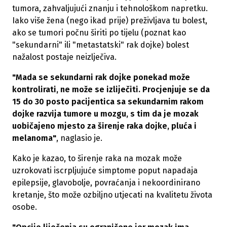
tumora, zahvaljujući znanju i tehnološkom napretku.
Iako više žena (nego ikad prije) preživljava tu bolest,
ako se tumori počnu širiti po tijelu (poznat kao
"sekundarni" ili "metastatski" rak dojke) bolest
nažalost postaje neizlječiva.
"Mada se sekundarni rak dojke ponekad može
kontrolirati, ne može se izliječiti. Procjenjuje se da
15 do 30 posto pacijentica sa sekundarnim rakom
dojke razvija tumore u mozgu, s tim da je mozak
uobičajeno mjesto za širenje raka dojke, pluća i
melanoma"
, naglasio je.
Kako je kazao, to širenje raka na mozak može
uzrokovati iscrpljujuće simptome poput napadaja
epilepsije, glavobolje, povraćanja i nekoordinirano
kretanje, što može ozbiljno utjecati na kvalitetu života
osobe.