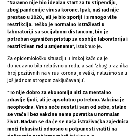
"Naravno nije bio idealan start za tu stipendiju,
zbog pandemije virusa korone. Ipak, naš rad nije
prestao u 2020., ali je bio sporiji i s mnogo više
restrikcija. Teško je normalno istraživati u
laboratoriji sa socijalnom distancom, bio je
potreban ograničen pristup za osoblje laboratorija i
restriktivan rad u smjenama",
istaknuo je.
Za epidemiološku situaciju u Irskoj kaže da je
donedavno bila relativno u redu, a sad ‘zbog praznika
broj pozitivnih na virus korona je veliki, nalazimo se u
još jednom strogom zaključavanju’.
"To nije dobro za ekonomiju niti za mentalno
zdravlje ljudi, ali je apsolutno potrebno. Vakcina je
neophodna. Virus neće nestati sam od sebe, stalno
se vraća i bez vakcine nema povratka u normalan
život. Nadam se da će se naša istraživačka zajednica
moći fokusirati odnosno u potpunosti vratiti na