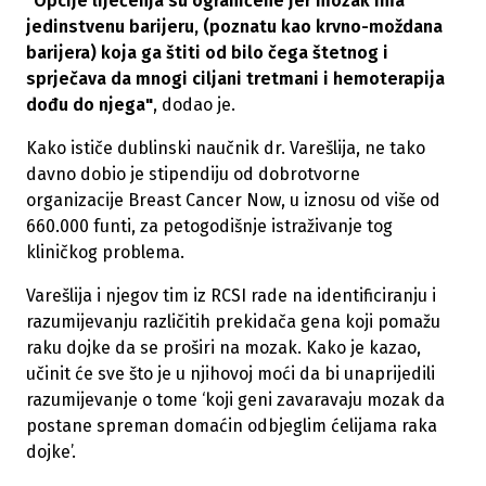
"Opcije liječenja su ograničene jer mozak ima
jedinstvenu barijeru, (poznatu kao krvno-moždana
barijera) koja ga štiti od bilo čega štetnog i
sprječava da mnogi ciljani tretmani i hemoterapija
dođu do njega"
, dodao je.
Kako ističe dublinski naučnik dr. Varešlija, ne tako
davno dobio je stipendiju od dobrotvorne
organizacije Breast Cancer Now, u iznosu od više od
660.000 funti, za petogodišnje istraživanje tog
kliničkog problema.
Varešlija i njegov tim iz RCSI rade na identificiranju i
razumijevanju različitih prekidača gena koji pomažu
raku dojke da se proširi na mozak. Kako je kazao,
učinit će sve što je u njihovoj moći da bi unaprijedili
razumijevanje o tome ‘koji geni zavaravaju mozak da
postane spreman domaćin odbjeglim ćelijama raka
dojke’.