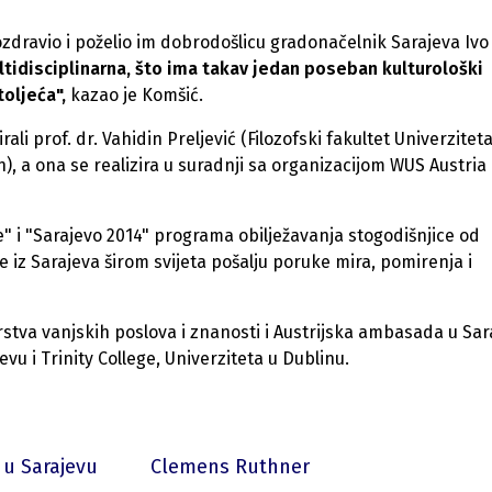
zdravio i poželio im dobrodošlicu gradonačelnik Sarajeva Ivo
ltidisciplinarna, što ima takav jedan poseban kulturološki
oljeća",
kazao je Komšić.
irali prof. dr. Vahidin Preljević (Filozofski fakultet Univerzitet
n), a ona se realizira u suradnji sa organizacijom WUS Austria
e" i "Sarajevo 2014" programa obilježavanja stogodišnjice od
e iz Sarajeva širom svijeta pošalju poruke mira, pomirenja i
arstva vanjskih poslova i znanosti i Austrijska ambasada u Sar
evu i Trinity College, Univerziteta u Dublinu.
 u Sarajevu
Clemens Ruthner