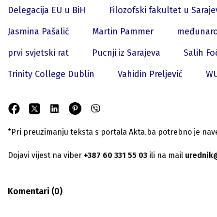
Delegacija EU u BiH
Filozofski fakultet u Saraj
Jasmina Pašalić
Martin Pammer
međunaro
prvi svjetski rat
Pucnji iz Sarajeva
Salih Fo
Trinity College Dublin
Vahidin Preljević
WU
*Pri preuzimanju teksta s portala Akta.ba potrebno je navest
Dojavi vijest na viber
+387 60 331 55 03
ili na mail
urednik
Komentari (
0
)