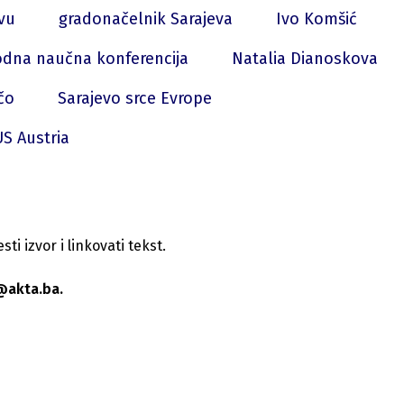
evu
gradonačelnik Sarajeva
Ivo Komšić
dna naučna konferencija
Natalia Dianoskova
čo
Sarajevo srce Evrope
S Austria
i izvor i linkovati tekst.
@akta.ba.