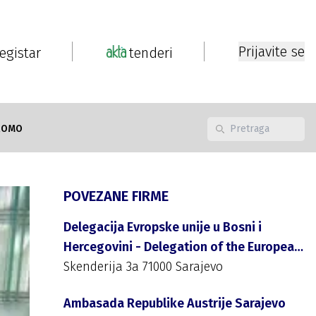
Prijavite se
registar
tenderi
ROMO
POVEZANE FIRME
Delegacija Evropske unije u Bosni i
Hercegovini - Delegation of the European
Union to Bosnia and Herzegovina
Skenderija 3a 71000 Sarajevo
Ambasada Republike Austrije Sarajevo