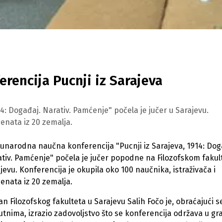
encija Pucnji iz Sarajeva
: Događaj. Narativ. Pamćenje" počela je jučer u Sarajevu.
denata iz 20 zemalja.
narodna naučna konferencija "Pucnji iz Sarajeva, 1914: Dog
tiv. Pamćenje" počela je jučer popodne na Filozofskom fakul
jevu. Konferencija je okupila oko 100 naučnika, istraživača i
enata iz 20 zemalja.
n Filozofskog fakulteta u Sarajevu Salih Fočo je, obraćajući s
utnima, izrazio zadovoljstvo što se konferencija održava u gr