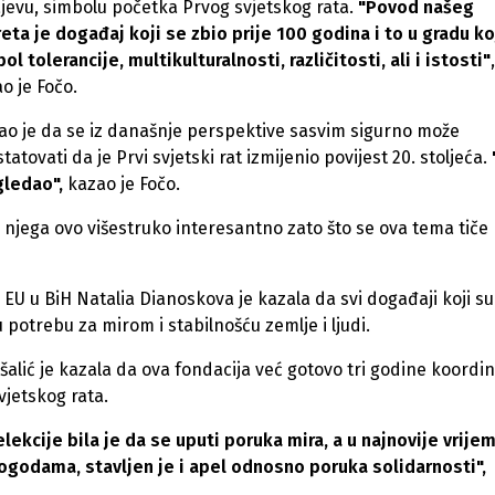
jevu, simbolu početka Prvog svjetskog rata.
"Povod našeg
eta je događaj koji se zbio prije 100 godina i to u gradu koj
ol tolerancije, multikulturalnosti, različitosti, ali i istosti"
,
o je Fočo.
o je da se iz današnje perspektive sasvim sigurno može
tatovati da je Prvi svjetski rat izmijenio povijest 20. stoljeća.
gledao",
kazao je Fočo.
njega ovo višestruko interesantno zato što se ova tema tiče
je EU u BiH Natalia Dianoskova je kazala da svi događaji koji su
potrebu za mirom i stabilnošću zemlje i ljudi.
alić je kazala da ova fondacija već gotovo tri godine koordin
vjetskog rata.
ekcije bila je da se uputi poruka mira, a u najnovije vrije
godama, stavljen je i apel odnosno poruka solidarnosti",