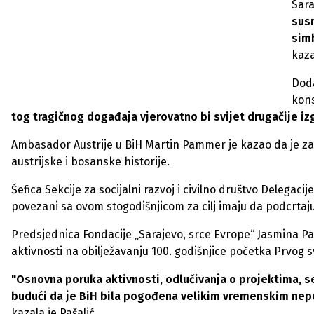
Sara
susr
simb
kaza
Doda
kons
tog tragičnog događaja vjerovatno bi svijet drugačije iz
Ambasador Austrije u BiH Martin Pammer je kazao da je za 
austrijske i bosanske historije.
Šefica Sekcije za socijalni razvoj i civilno društvo Delegaci
povezani sa ovom stogodišnjicom za cilj imaju da podcrtaju 
Predsjednica Fondacije „Sarajevo, srce Evrope“ Jasmina Paš
aktivnosti na obilježavanju 100. godišnjice početka Prvog s
"Osnovna poruka aktivnosti, odlučivanja o projektima, sel
budući da je BiH bila pogođena velikim vremenskim nepo
kazala je Pašalić.