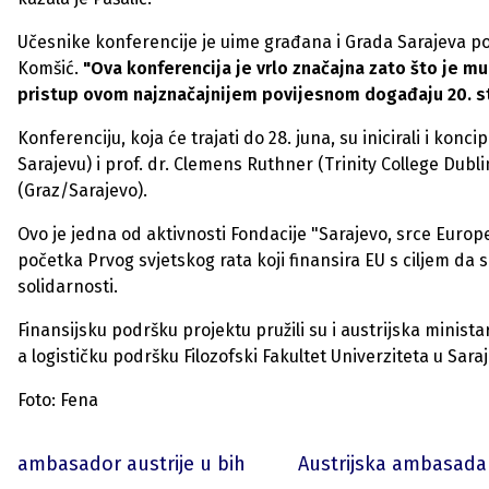
Učesnike konferencije je uime građana i Grada Sarajeva po
Komšić.
"Ova konferencija je vrlo značajna zato što je mu
pristup ovom najznačajnijem povijesnom događaju 20. st
Konferenciju, koja će trajati do 28. juna, su inicirali i koncip
Sarajevu) i prof. dr. Clemens Ruthner (Trinity College Dubli
(Graz/Sarajevo).
Ovo je jedna od aktivnosti Fondacije "Sarajevo, srce Europ
početka Prvog svjetskog rata koji finansira EU s ciljem da s
solidarnosti.
Finansijsku podršku projektu pružili su i austrijska minist
a logističku podršku Filozofski Fakultet Univerziteta u Saraj
Foto: Fena
ambasador austrije u bih
Austrijska ambasada