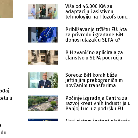
Više od 46.000 KM za
adaptaciju i asistivnu
tehnologiju na Filozofskom
fakultetu
Približavanje tržištu EU: Šta
za privredu i građane BiH
donosi ulazak u SEPA-u?
BiH zvanično aplicirala za
članstvo u SEPA području
Soreca: BiH korak bliže
jeftinijim prekograničnim
novčanim transferima
ađaj.
Počinje izgradnja Centra za
tetu u
razvoj kreativnih industrija u
Banjoj Luci uz podršku EU
Novi sistem instant plaćanja
e
u BiH: Kako rade transakcije u
nekoliko sekundi
adu