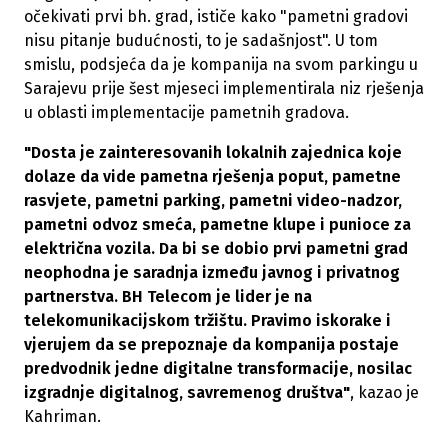
očekivati prvi bh. grad, ističe kako "pametni gradovi
nisu pitanje budućnosti, to je sadašnjost". U tom
smislu, p
odsjeća da je kompanija na svom parkingu u
Sarajevu prije šest mjeseci implementirala niz rješenja
u oblasti implementacije pametnih gradova.
"Dosta je zainteresovanih lokalnih zajednica koje
dolaze da vide pametna rješenja poput, pametne
rasvjete, pametni parking, pametni video-nadzor,
pametni odvoz smeća, pametne klupe i punioce za
električna vozila. Da bi se dobio prvi pametni grad
neophodna je saradnja između javnog i privatnog
partnerstva. BH Telecom je lider je na
telekomunikacijskom tržištu. Pravimo iskorake i
vjerujem da se prepoznaje da kompanija postaje
predvodnik jedne digitalne transformacije, nosilac
izgradnje digitalnog, savremenog društva"
, kazao je
Kahriman.