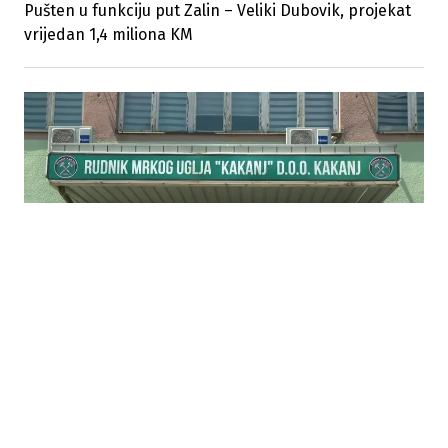
Pušten u funkciju put Zalin – Veliki Dubovik, projekat
vrijedan 1,4 miliona KM
04.08.2026
|
NAJAVLJENI PROTESTI
Rudari Kaknja ne prekidaju neposluh bez
zdravstvenog osiguranja