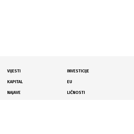
VIJESTI
INVESTICIJE
30.07.2026
|
DODATNA SREDSTVA ZA GAŠENJE POŽARA
KAPITAL
EU
Vlada FBiH izdvaja dodatnih 200.000 KM za gašenje
NAJAVE
LIČNOSTI
požara iz zraka
KARIJERA
PAUZA
ANALIZE