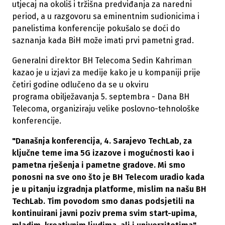
utjecaj na okoliš i tržišna predviđanja za naredni
period, a u razgovoru sa eminentnim sudionicima i
panelistima konferencije pokušalo se doći do
saznanja kada BiH može imati prvi pametni grad.
Generalni direktor BH Telecoma Sedin Kahriman
kazao je u
izjavi za medije kako je u kompaniji prije
četiri godine odlučeno da se u okviru
programa obilježavanja 5. septembra - Dana BH
Telecoma, organiziraju velike poslovno-tehnološke
konferencije.
"Današnja konferencija, 4. Sarajevo TechLab, za
ključne teme ima 5G izazove i mogućnosti kao i
pametna rješenja i pametne gradove. Mi smo
ponosni na sve ono što je BH Telecom uradio kada
je u pitanju izgradnja platforme, mislim na našu BH
TechLab. Tim povodom smo danas podsjetili na
kontinuirani javni poziv prema svim start-upima,