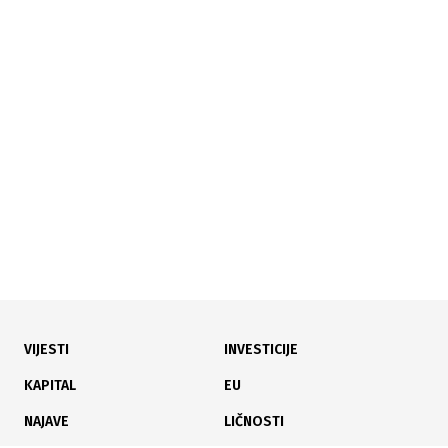
24.07.2026
|
FESTIVAL KULTURE
Počinje 55. Slovo Gorčina: Stolac tri dana u znaku
književnosti, umjetnosti i muzike
VIJESTI
INVESTICIJE
21.07.2026
|
GODINU I POL NAKON PRESUDE
KAPITAL
EU
Godinu i po nakon presude: Magoda još nije platio
NAJAVE
LIČNOSTI
Besimi Borić 1.620 KM