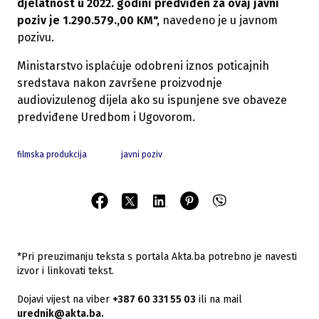
djelatnost u 2022. godini predviđen za ovaj javni
poziv je 1.290.579.,00 KM",
navedeno je u javnom
pozivu.
Ministarstvo isplaćuje odobreni iznos poticajnih
sredstava nakon završene proizvodnje
audiovizulenog dijela ako su ispunjene sve obaveze
predviđene Uredbom i Ugovorom.
filmska produkcija
javni poziv
*Pri preuzimanju teksta s portala Akta.ba potrebno je navesti
izvor i linkovati tekst.
Dojavi vijest na viber
+387 60 331 55 03
ili na mail
urednik@akta.ba.