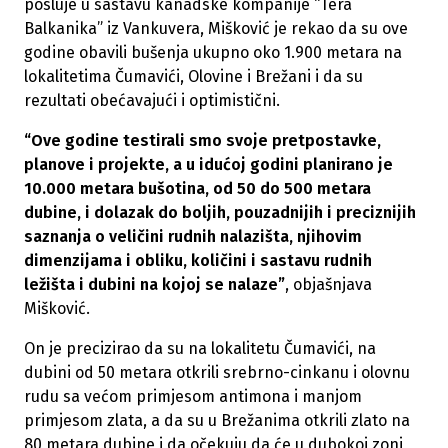
posluje u sastavu kanadske kompanije “Tera
Balkanika” iz Vankuvera, Mišković je rekao da su ove
godine obavili bušenja ukupno oko 1.900 metara na
lokalitetima Čumavići, Olovine i Brežani i da su
rezultati obećavajući i optimistični.
“Ove godine testirali smo svoje pretpostavke,
planove i projekte, a u idućoj godini planirano je
10.000 metara bušotina, od 50 do 500 metara
dubine, i dolazak do boljih, pouzadnijih i preciznijih
saznanja o veličini rudnih nalazišta, njihovim
dimenzijama i obliku, količini i sastavu rudnih
ležišta i dubini na kojoj se nalaze”
, objašnjava
Mišković.
On je precizirao da su na lokalitetu Čumavići, na
dubini od 50 metara otkrili srebrno-cinkanu i olovnu
rudu sa većom primjesom antimona i manjom
primjesom zlata, a da su u Brežanima otkrili zlato na
80 metara dubine i da očekuju da će u dubokoj zoni