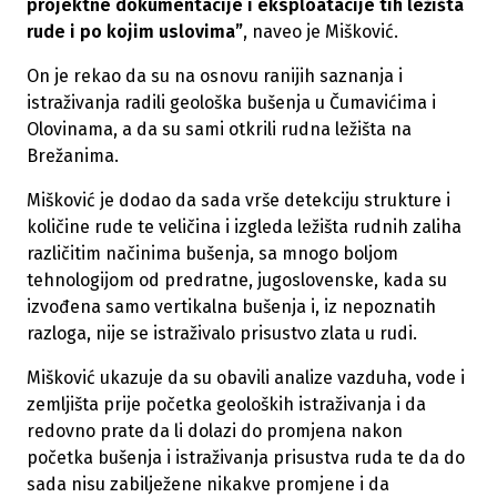
projektne dokumentacije i eksploatacije tih ležišta
rude i po kojim uslovima”
, naveo je Mišković.
On je rekao da su na osnovu ranijih saznanja i
istraživanja radili geološka bušenja u Čumavićima i
Olovinama, a da su sami otkrili rudna ležišta na
Brežanima.
Mišković je dodao da sada vrše detekciju strukture i
količine rude te veličina i izgleda ležišta rudnih zaliha
različitim načinima bušenja, sa mnogo boljom
tehnologijom od predratne, jugoslovenske, kada su
izvođena samo vertikalna bušenja i, iz nepoznatih
razloga, nije se istraživalo prisustvo zlata u rudi.
Mišković ukazuje da su obavili analize vazduha, vode i
zemljišta prije početka geoloških istraživanja i da
redovno prate da li dolazi do promjena nakon
početka bušenja i istraživanja prisustva ruda te da do
sada nisu zabilježene nikakve promjene i da