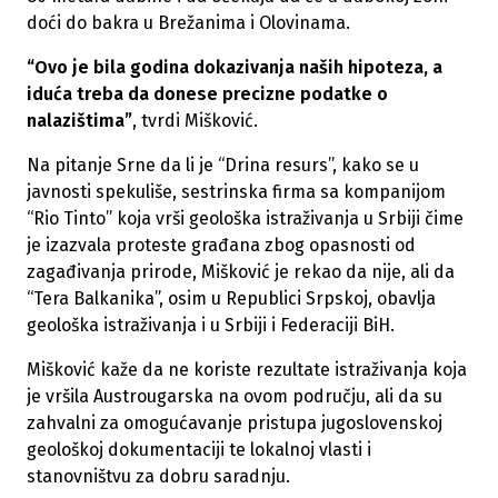
doći do bakra u Brežanima i Olovinama.
“Ovo je bila godina dokazivanja naših hipoteza, a
iduća treba da donese precizne podatke o
nalazištima”
, tvrdi Mišković.
Na pitanje Srne da li je “Drina resurs”, kako se u
javnosti spekuliše, sestrinska firma sa kompanijom
“Rio Tinto” koja vrši geološka istraživanja u Srbiji čime
je izazvala proteste građana zbog opasnosti od
zagađivanja prirode, Mišković je rekao da nije, ali da
“Tera Balkanika”, osim u Republici Srpskoj, obavlja
geološka istraživanja i u Srbiji i Federaciji BiH.
Mišković kaže da ne koriste rezultate istraživanja koja
je vršila Austrougarska na ovom području, ali da su
zahvalni za omogućavanje pristupa jugoslovenskoj
geološkoj dokumentaciji te lokalnoj vlasti i
stanovništvu za dobru saradnju.