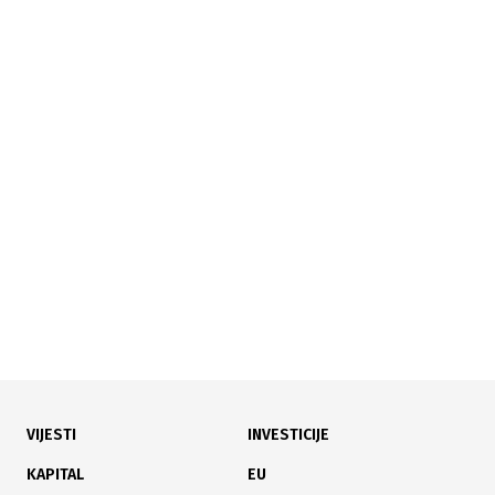
10.10.2025
|
571,78 HEKTARA
Park prirode "Guber" proglašen zaštićenim
područjem
VIJESTI
INVESTICIJE
09.10.2025
|
150 NOVIH RADNIH MJESTA
KAPITAL
EU