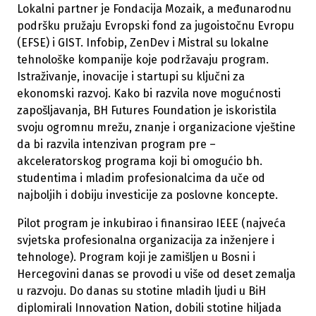
Lokalni partner je Fondacija Mozaik, a međunarodnu
podršku pružaju Evropski fond za jugoistočnu Evropu
(EFSE) i GIST. Infobip, ZenDev i Mistral su lokalne
tehnološke kompanije koje podržavaju program.
Istraživanje, inovacije i startupi su ključni za
ekonomski razvoj. Kako bi razvila nove mogućnosti
zapošljavanja, BH Futures Foundation je iskoristila
svoju ogromnu mrežu, znanje i organizacione vještine
da bi razvila intenzivan program pre –
akceleratorskog programa koji bi omogućio bh.
studentima i mladim profesionalcima da uče od
najboljih i dobiju investicije za poslovne koncepte.
Pilot program je inkubirao i finansirao IEEE (najveća
svjetska profesionalna organizacija za inženjere i
tehnologe). Program koji je zamišljen u Bosni i
Hercegovini danas se provodi u više od deset zemalja
u razvoju. Do danas su stotine mladih ljudi u BiH
diplomirali Innovation Nation, dobili stotine hiljada