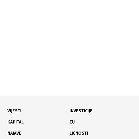
09.06.2026
|
PREDSTAVLJENE NOVE PRILIKE
MeetUP u Goraždu otvorio nove prilike za razvoj
biznisa i lokalne zajednice
VIJESTI
INVESTICIJE
13.05.2026
|
"OD OTPADA DO VRIJEDNOSTI"
KAPITAL
EU
Sparkasse nastavlja promovirati cirkularnu ekonomiju
NAJAVE
LIČNOSTI
sa Akademijom likovnih umjetnosti