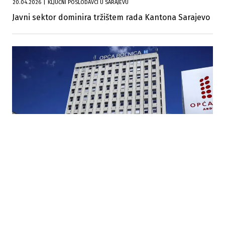
20.04.2026
|
KLJUČNI POSLODAVCI U SARAJEVU
Javni sektor dominira tržištem rada Kantona Sarajevo
12.04.2026
|
POOŠTRENE MJERE
Zabranjene posjete u Općoj bolnici Sarajevo zbog
rasta respiratornih infekcija