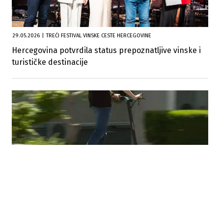
29.05.2026
|
TREĆI FESTIVAL VINSKE CESTE HERCEGOVINE
Hercegovina potvrdila status prepoznatljive vinske i
turističke destinacije
21.05.2026
|
REGULISANE STROŽIJE KAZNE U SAOBRAĆAJU
Vlada ZHK regulisala električne romobile i utvrdila