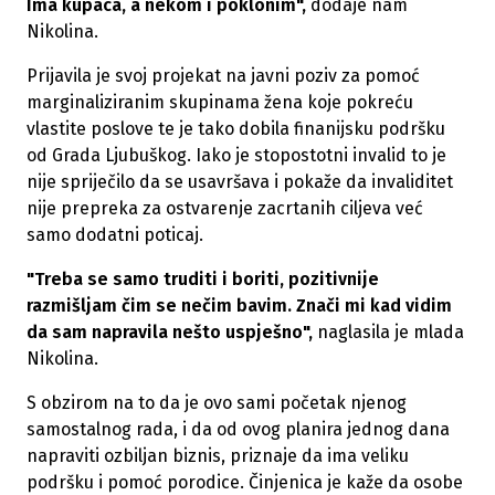
Ima kupaca, a nekom i poklonim",
dodaje nam
Nikolina.
Prijavila je svoj projekat na javni poziv za pomoć
marginaliziranim skupinama žena koje pokreću
vlastite poslove te je tako dobila finanijsku podršku
od Grada Ljubuškog. Iako je stopostotni invalid to je
nije spriječilo da se usavršava i pokaže da invaliditet
nije prepreka za ostvarenje zacrtanih ciljeva već
samo dodatni poticaj.
"Treba se samo truditi i boriti, pozitivnije
razmišljam čim se nečim bavim. Znači mi kad vidim
da sam napravila nešto uspješno",
naglasila je mlada
Nikolina.
S obzirom na to da je ovo sami početak njenog
samostalnog rada, i da od ovog planira jednog dana
napraviti ozbiljan biznis, priznaje da ima veliku
podršku i pomoć porodice. Činjenica je kaže da osobe