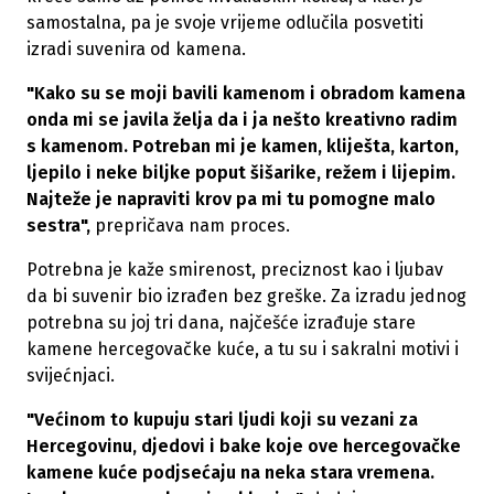
samostalna, pa je svoje vrijeme odlučila posvetiti
izradi suvenira od kamena.
"Kako su se moji bavili kamenom i obradom kamena
onda mi se javila želja da i ja nešto kreativno radim
s kamenom. Potreban mi je kamen, kliješta, karton,
ljepilo i neke biljke poput šišarike, režem i lijepim.
Najteže je napraviti krov pa mi tu pomogne malo
sestra",
prepričava nam proces.
Potrebna je kaže smirenost, preciznost kao i ljubav
da bi suvenir bio izrađen bez greške. Za izradu jednog
potrebna su joj tri dana, najčešće izrađuje stare
kamene hercegovačke kuće, a tu su i sakralni motivi i
svijećnjaci.
"Većinom to kupuju stari ljudi koji su vezani za
Hercegovinu, djedovi i bake koje ove hercegovačke
kamene kuće podjsećaju na neka stara vremena.