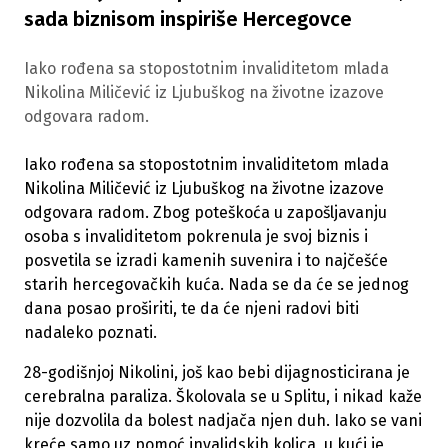
sada biznisom inspiriše Hercegovce
Iako rođena sa stopostotnim invaliditetom mlada
Nikolina Miličević iz Ljubuškog na životne izazove
odgovara radom.
Iako rođena sa stopostotnim invaliditetom mlada
Nikolina Miličević iz Ljubuškog na životne izazove
odgovara radom. Zbog poteškoća u zapošljavanju
osoba s invaliditetom pokrenula je svoj biznis i
posvetila se izradi kamenih suvenira i to najčešće
starih hercegovačkih kuća. Nada se da će se jednog
dana posao proširiti, te da će njeni radovi biti
nadaleko poznati.
28-godišnjoj Nikolini, još kao bebi dijagnosticirana je
cerebralna paraliza. Školovala se u Splitu, i nikad kaže
nije dozvolila da bolest nadjača njen duh. Iako se vani
kreće samo uz pomoć invalidskih kolica, u kući je