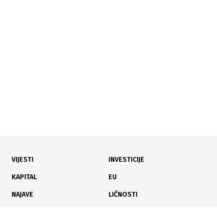
19.03.2026
|
ULAGANJA U PREDŠKOLSKE USTANOVE
Vrtić u Ljubuškom unaprijeđen kroz projekt UNICEF-a
i EU vrijedan 2 miliona KM
VIJESTI
INVESTICIJE
12.02.2026
|
DANI GRADA LJUBUŠKOG
KAPITAL
EU
Diano Neris Ćeško najbolji sportaš Ljubuškog, Izviđač
NAJAVE
LIČNOSTI
Agram klub godine
KARIJERA
PAUZA