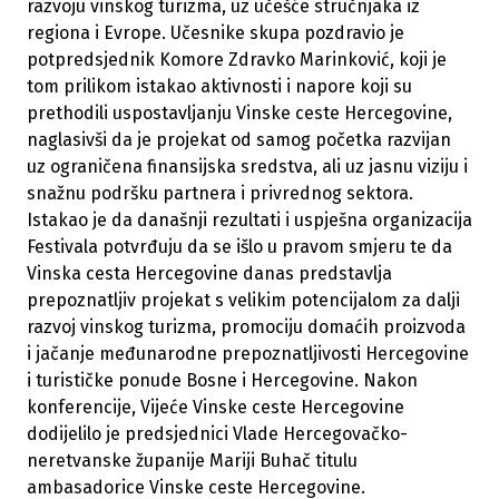
razvoju vinskog turizma, uz učešće stručnjaka iz
regiona i Evrope. Učesnike skupa pozdravio je
potpredsjednik Komore Zdravko Marinković, koji je
tom prilikom istakao aktivnosti i napore koji su
prethodili uspostavljanju Vinske ceste Hercegovine,
naglasivši da je projekat od samog početka razvijan
uz ograničena finansijska sredstva, ali uz jasnu viziju i
snažnu podršku partnera i privrednog sektora.
Istakao je da današnji rezultati i uspješna organizacija
Festivala potvrđuju da se išlo u pravom smjeru te da
Vinska cesta Hercegovine danas predstavlja
prepoznatljiv projekat s velikim potencijalom za dalji
razvoj vinskog turizma, promociju domaćih proizvoda
i jačanje međunarodne prepoznatljivosti Hercegovine
i turističke ponude Bosne i Hercegovine. Nakon
konferencije, Vijeće Vinske ceste Hercegovine
dodijelilo je predsjednici Vlade Hercegovačko-
neretvanske županije Mariji Buhač titulu
ambasadorice Vinske ceste Hercegovine.