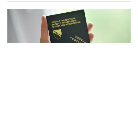
07.08.2026
|
POJAŠNJENA PROCESURA STJECANJA DRŽAVLJANSTVA
Državljanstvo BiH za osobe od naročite koristi: u četiri
godine odobrena 43 zahtjeva