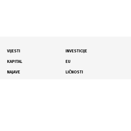
VIJESTI
INVESTICIJE
30.07.2026
|
KROZ PROJEKAT URBACT
KAPITAL
EU
Djeca u mostarskom vrtiću kroz igru učila pravilno
NAJAVE
LIČNOSTI
razvrstavati otpad i čuvati okoliš
KARIJERA
PAUZA
ANALIZE