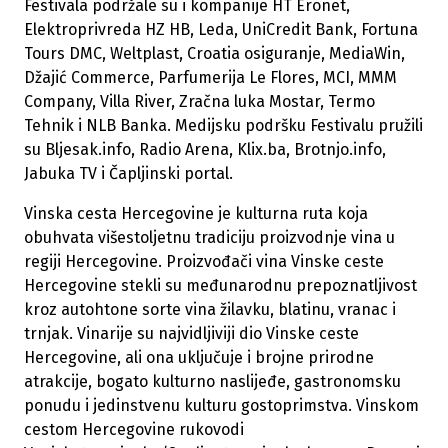
Festivala podržale su i kompanije HT Eronet,
Elektroprivreda HZ HB, Leda, UniCredit Bank, Fortuna
Tours DMC, Weltplast, Croatia osiguranje, MediaWin,
Džajić Commerce, Parfumerija Le Flores, MCI, MMM
Company, Villa River, Zračna luka Mostar, Termo
Tehnik i NLB Banka. Medijsku podršku Festivalu pružili
su Bljesak.info, Radio Arena, Klix.ba, Brotnjo.info,
Jabuka TV i Čapljinski portal.
Vinska cesta Hercegovine je kulturna ruta koja
obuhvata višestoljetnu tradiciju proizvodnje vina u
regiji Hercegovine. Proizvođači vina Vinske ceste
Hercegovine stekli su međunarodnu prepoznatljivost
kroz autohtone sorte vina žilavku, blatinu, vranac i
trnjak. Vinarije su najvidljiviji dio Vinske ceste
Hercegovine, ali ona uključuje i brojne prirodne
atrakcije, bogato kulturno naslijeđe, gastronomsku
ponudu i jedinstvenu kulturu gostoprimstva. Vinskom
cestom Hercegovine rukovodi