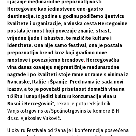
i jačanje međunarodne prepoznatljivosti
Hercegovine kao jedinstvene eno-gastro
destinacije. Iz godine u godinu podižemo ljestvicu
kvalitete i organizacije, a Vinska cesta Hercegovine
postala je most koji povezuje znanje, strast,
vrijedne ljude i iskustvo, te različite kulture i
identitete. Ona nije samo festival, ona je postala
prepoznatljiv brend kroz koji gradimo nove
mostove i povezujemo brendove
.
Hercegovačka
vina danas osvajaju najprestižnije međunarodne
nagrade i po kvaliteti stoje rame uz rame s vinima iz
Francuske, Italije i Španije. Pred nama je sada novi
izazov, a to je povećati prisutnost domaćih vina na
tržištu i unaprijediti kulturu konzumacije vina u
Bosni i Hercegovini
", rekao je potpredsjednik
Vanjskotrgovinske/Spoljnotrgovinske komore BiH
dr.sc. Vjekoslav Vuković.
U okviru Festivala održana je i konferencija posvećena