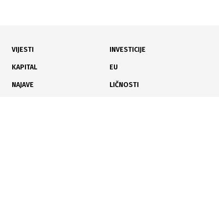
VIJESTI
INVESTICIJE
07.08.2026
|
POJAŠNJENA PROCESURA STJECANJA DRŽAVLJANSTVA
KAPITAL
EU
Državljanstvo BiH za osobe od naročite koristi: u četiri
NAJAVE
LIČNOSTI
godine odobrena 43 zahtjeva
KARIJERA
PAUZA
ANALIZE