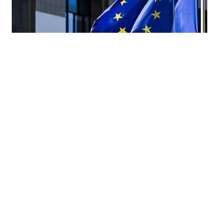
07.08.2026
|
POGODNOSTI ZA PRIVREDU
Približavanje tržištu EU: Šta za privredu i građane BiH
donosi ulazak u SEPA-u?