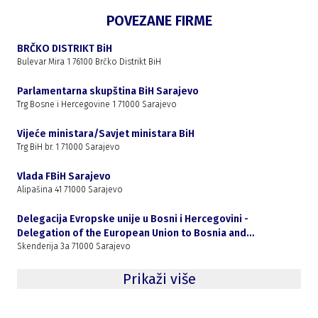
POVEZANE FIRME
BRČKO DISTRIKT BiH
Bulevar Mira 1 76100 Brčko Distrikt BiH
Parlamentarna skupština BiH Sarajevo
Trg Bosne i Hercegovine 1 71000 Sarajevo
Vijeće ministara/Savjet ministara BiH
Trg BiH br. 1 71000 Sarajevo
Vlada FBiH Sarajevo
Alipašina 41 71000 Sarajevo
Delegacija Evropske unije u Bosni i Hercegovini -
Delegation of the European Union to Bosnia and
Herzegovina
Skenderija 3a 71000 Sarajevo
Prikaži više