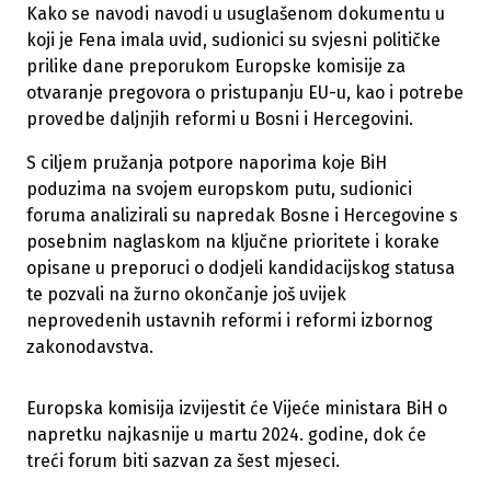
Kako se navodi navodi u usuglašenom dokumentu u
koji je Fena imala uvid, sudionici su svjesni političke
prilike dane preporukom Europske komisije za
otvaranje pregovora o pristupanju EU-u, kao i potrebe
provedbe daljnjih reformi u Bosni i Hercegovini.
S ciljem pružanja potpore naporima koje BiH
poduzima na svojem europskom putu, sudionici
foruma analizirali su napredak Bosne i Hercegovine s
posebnim naglaskom na ključne prioritete i korake
opisane u preporuci o dodjeli kandidacijskog statusa
te pozvali na žurno okončanje još uvijek
neprovedenih ustavnih reformi i reformi izbornog
zakonodavstva.
Europska komisija izvijestit će Vijeće ministara BiH o
napretku najkasnije u martu 2024. godine, dok će
treći forum biti sazvan za šest mjeseci.