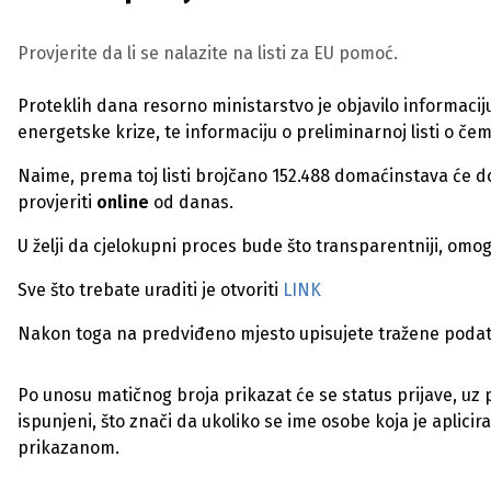
Provjerite da li se nalazite na listi za EU pomoć.
Proteklih dana resorno ministarstvo je objavilo informacij
energetske krize, te informaciju o preliminarnoj listi o č
Naime, prema toj listi brojčano 152.488 domaćinstava će do
provjeriti
online
od danas.
U želji da cjelokupni proces bude što transparentniji, omog
Sve što trebate uraditi je otvoriti
LINK
Nakon toga na predviđeno mjesto upisujete tražene poda
Po unosu matičnog broja prikazat će se status prijave, uz p
ispunjeni, što znači da ukoliko se ime osobe koja je aplicira
prikazanom.