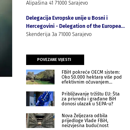
Alipašina 41 71000 Sarajevo
Delegacija Evropske unije u Bosni i
Hercegovini - Delegation of the European
Union to Bosnia and Herzegovina
Skenderija 3a 71000 Sarajevo
POVEZANE VIJESTI
FBiH pokreće OECM sistem:
Oko 50.000 hektara više pod
efektivnim očuvanjem
prirode
Približavanje tržištu EU: Šta
za privredu i građane BiH
donosi ulazak u SEPA-u?
Nova Željezara odbila
prijedloge Vlade FBiH,
neizvjesna budućnost