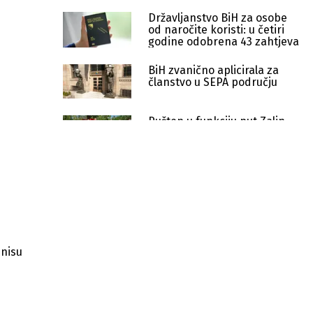
Državljanstvo BiH za osobe
od naročite koristi: u četiri
godine odobrena 43 zahtjeva
BiH zvanično aplicirala za
članstvo u SEPA području
Pušten u funkciju put Zalin –
Veliki Dubovik, projekat
vrijedan 1,4 miliona KM
Rudari Kaknja ne prekidaju
neposluh bez zdravstvenog
osiguranja
Utvrđen uzrok pomora ribe:
Institucije nastavljaju aktivnosti
protiv HE Ulog
 nisu
FBiH kreće u reformu tržišta
kapitala i regulaciju virtualne
imovine