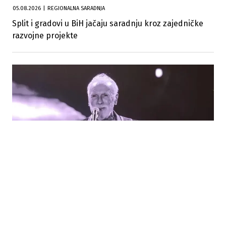
05.08.2026
|
REGIONALNA SARADNJA
Split i gradovi u BiH jačaju saradnju kroz zajedničke
razvojne projekte
03.08.2026
|
OBORENI TURISTIČKI REKORDI
Tri koncerta Dine Merlina okupila 200.000 ljudi,
Sarajevo bilo puno do posljednjeg kreveta