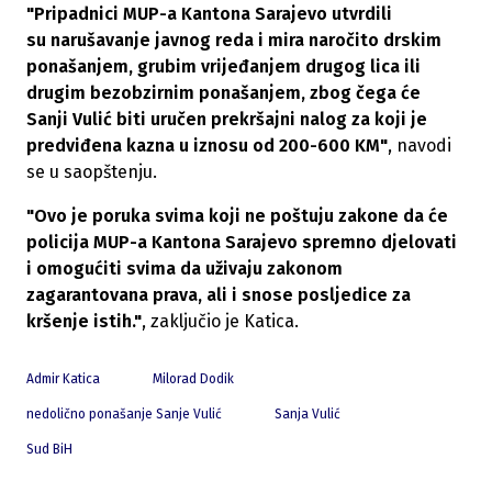
"Pripadnici MUP-a Kantona Sarajevo utvrdili
su narušavanje javnog reda i mira naročito drskim
ponašanjem, grubim vrijeđanjem drugog lica ili
drugim bezobzirnim ponašanjem, zbog čega će
Sanji Vulić biti uručen prekršajni nalog za koji je
predviđena kazna u iznosu od 200-600 KM"
, navodi
se u saopštenju.
"Ovo je poruka svima koji ne poštuju zakone da će
policija MUP-a Kantona Sarajevo spremno djelovati
i omogućiti svima da uživaju zakonom
zagarantovana prava, ali i snose posljedice za
kršenje istih."
, zaključio je Katica.
Admir Katica
Milorad Dodik
nedolično ponašanje Sanje Vulić
Sanja Vulić
Sud BiH