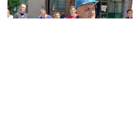
03.08.2026
|
NEPLAĆENI DOPRINOSI
Radnici RMU Kakanj ponovo obustavili rad: Ne mogu
ovjeriti zdravstvene knjižice