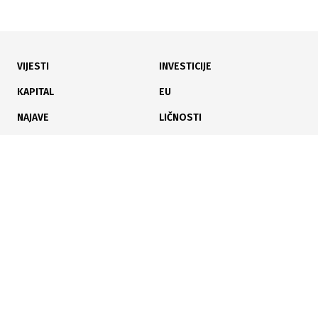
VIJESTI
INVESTICIJE
24.07.2026
|
INICIJATIVA
KAPITAL
EU
Više od 500 potpisa za dva sata: U Zenici žele zabraniti
NAJAVE
LIČNOSTI
romobile na trotoarima
KARIJERA
PAUZA
ANALIZE
23.07.2026
|
NA 10 LOKACIJA