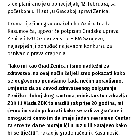
srce planirano je u ponedjeljak, 12. februara, sa
početkom u 11 sati, u Gradskoj upravi Zenica.
Prema riječima gradonačelnika Zenice Fuada
Kasumovića, ugovor će potpisati Gradska uprava
Zenica i PZU Centar za srce – KM Sarajevo,
najuspješniji ponuđač na javnom konkursu za
osnivanje prava građenja.
"Iako mi kao Grad Zenica nismo nadležni za
zdravstvo, na ovaj način željeli smo pokazati kako
se odgovorno ponašamo kada nečim upravljamo.
Umjesto da su Zavod zdravstvenog osiguranja
Zeničko-dobojskog kantona, ministarstvo zdravlja
ZDK ili Vlada ZDK to uradili još prije 20 godina, mi
ćemo im sada pokazati kako se radi za građane i
omogućiti ćemo im da imaju jedan savremen Centar
za srce te da ne moraju ići u Tuzlu ili Sarajevo kako
bi se liječili"
, rekao je gradonačelnik Kasumović.