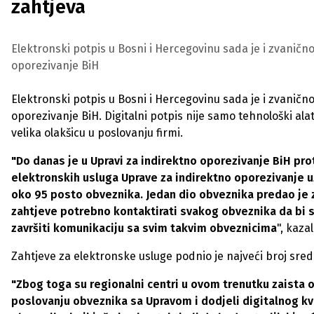
zahtjeva
Elektronski potpis u Bosni i Hercegovinu sada je i zvanično
oporezivanje BiH
Elektronski potpis u Bosni i Hercegovinu sada je i zvanično
oporezivanje BiH. Digitalni potpis nije samo tehnološki ala
velika olakšicu u poslovanju firmi.
"Do danas je u Upravi za indirektno oporezivanje BiH pr
elektronskih usluga Uprave za indirektno oporezivanje uz
oko 95 posto obveznika. Jedan dio obveznika predao je z
zahtjeve potrebno kontaktirati svakog obveznika da bi 
završiti komunikaciju sa svim takvim obveznicima
", kaza
Zahtjeve za elektronske usluge podnio je najveći broj sre
"Zbog toga su regionalni centri u ovom trenutku zaista 
poslovanju obveznika sa Upravom i dodjeli digitalnog k