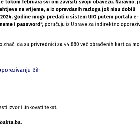
 će tokom februara svi oni završiti svoju obavezu. Naravno, j
htjeve na vrijeme, a iz opravdanih razloga još nisu dobili
uar 2024. godine mogu predati u sistem UIO putem portala e-
ername i password",
poručuju iz Uprave za indirektno oporezi
to znači da su privrednici za 44.880 već obrađenih kartica mor
oporezivanje BiH
i izvor i linkovati tekst.
@akta.ba.