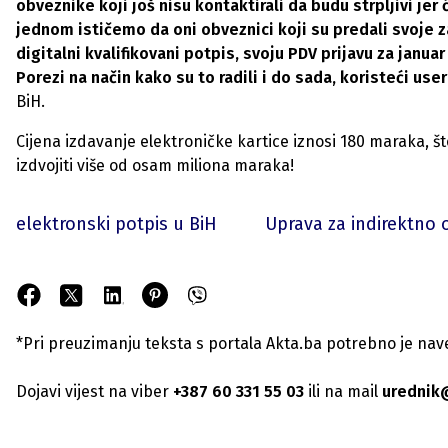
obveznike koji još nisu kontaktirali da budu strpljivi jer
jednom ističemo da oni obveznici koji su predali svoje za
digitalni kvalifikovani potpis, svoju PDV prijavu za jan
Porezi na način kako su to radili i do sada, koristeći us
BiH.
Cijena izdavanje elektroničke kartice iznosi 180 maraka, š
izdvojiti više od osam miliona maraka!
elektronski potpis u BiH
Uprava za indirektno 
*Pri preuzimanju teksta s portala Akta.ba potrebno je navest
Dojavi vijest na viber
+387 60 331 55 03
ili na mail
urednik