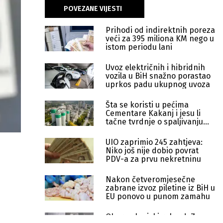
POVEZANE VIJESTI
Prihodi od indirektnih poreza
veći za 395 miliona KM nego u
istom periodu lani
Uvoz električnih i hibridnih
vozila u BiH snažno porastao
uprkos padu ukupnog uvoza
Šta se koristi u pećima
Cementare Kakanj i jesu li
tačne tvrdnje o spaljivanju
otpada
UIO zaprimio 245 zahtjeva:
Niko još nije dobio povrat
PDV-a za prvu nekretninu
Nakon četveromjesečne
zabrane izvoz piletine iz BiH u
EU ponovo u punom zamahu
Oboren lanjski rekord: Za