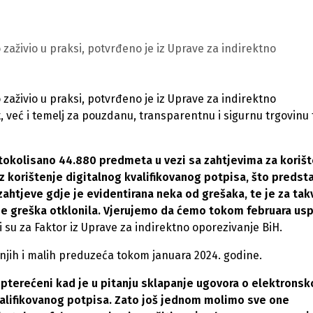
 zaživio u praksi, potvrđeno je iz Uprave za indirektno
 zaživio u praksi, potvrđeno je iz Uprave za indirektno
t, već i temelj za pouzdanu, transparentnu i sigurnu trgovinu 
otokolisano 44.880 predmeta u vezi sa zahtjevima za koriš
 korištenje digitalnog kvalifikovanog potpisa, što predsta
ahtjeve gdje je evidentirana neka od grešaka, te je za tak
se greška otklonila. Vjerujemo da ćemo tokom februara usp
li su za Faktor iz Uprave za indirektno oporezivanje BiH.
dnjih i malih preduzeća tokom januara 2024. godine.
opterećeni kad je u pitanju sklapanje ugovora o elektrons
valifikovanog potpisa. Zato još jednom molimo sve one