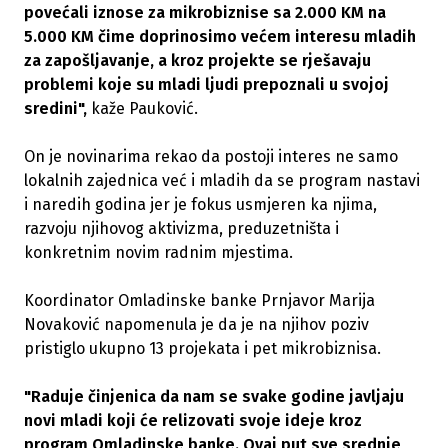
povećali iznose za mikrobiznise sa 2.000 KM na
5.000 KM čime doprinosimo većem interesu mladih
za zapošljavanje, a kroz projekte se rješavaju
problemi koje su mladi ljudi prepoznali u svojoj
sredini",
kaže Pauković.
On je novinarima rekao da postoji interes ne samo
lokalnih zajednica već i mladih da se program nastavi
i naredih godina jer je fokus usmjeren ka njima,
razvoju njihovog aktivizma, preduzetništa i
konkretnim novim radnim mjestima.
Koordinator Omladinske banke Prnjavor Marija
Novaković napomenula je da je na njihov poziv
pristiglo ukupno 13 projekata i pet mikrobiznisa.
"Raduje činjenica da nam se svake godine javljaju
novi mladi koji će relizovati svoje ideje kroz
program Omladinske banke. Ovaj put sve srednje