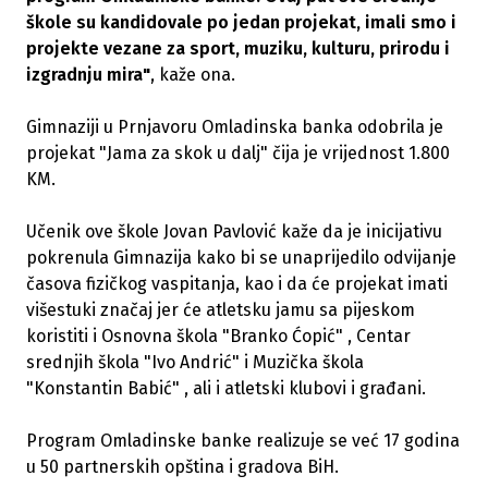
škole su kandidovale po jedan projekat, imali smo i
projekte vezane za sport, muziku, kulturu, prirodu i
izgradnju mira"
, kaže ona.
Gimnaziji u Prnjavoru Omladinska banka odobrila je
projekat "Jama za skok u dalj" čija je vrijednost 1.800
KM.
Učenik ove škole Jovan Pavlović kaže da je inicijativu
pokrenula Gimnazija kako bi se unaprijedilo odvijanje
časova fizičkog vaspitanja, kao i da će projekat imati
višestuki značaj jer će atletsku jamu sa pijeskom
koristiti i Osnovna škola "Branko Ćopić" , Centar
srednjih škola "Ivo Andrić" i Muzička škola
"Konstantin Babić" , ali i atletski klubovi i građani.
Program Omladinske banke realizuje se već 17 godina
u 50 partnerskih opština i gradova BiH.