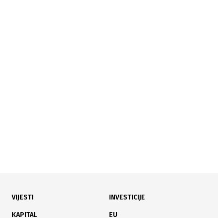
13.05.2026
|
"OD OTPADA DO VRIJEDNOSTI"
Sparkasse nastavlja promovirati cirkularnu ekonomiju
sa Akademijom likovnih umjetnosti
VIJESTI
INVESTICIJE
08.05.2026
|
POVRATAK I INFRASTRUKTURA
KAPITAL
EU