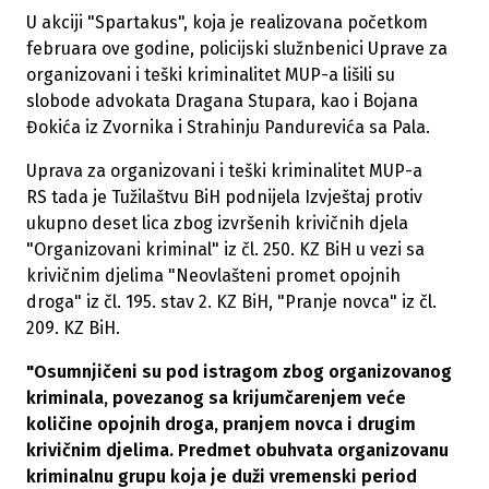
U akciji "Spartakus", koja je realizovana početkom
februara ove godine, policijski služnbenici Uprave za
organizovani i teški kriminalitet MUP-a lišili su
slobode advokata Dragana Stupara, kao i Bojana
Đokića iz Zvornika i Strahinju Pandurevića sa Pala.
Uprava za organizovani i teški kriminalitet MUP-a
RS tada je Tužilaštvu BiH podnijela Izvještaj protiv
ukupno deset lica zbog izvršenih krivičnih djela
"Organizovani kriminal" iz čl. 250. KZ BiH u vezi sa
krivičnim djelima "Neovlašteni promet opojnih
droga" iz čl. 195. stav 2. KZ BiH, "Pranje novca" iz čl.
209. KZ BiH.
"
Osumnjičeni su pod istragom zbog organizovanog
kriminala, povezanog sa krijumčarenjem veće
količine opojnih droga, pranjem novca i drugim
krivičnim djelima. Predmet obuhvata organizovanu
kriminalnu grupu koja je duži vremenski period