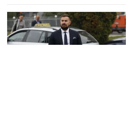
15.07.2026
|
APELACIONO VIJEĆE ODLUČILO
Sud BiH naredio povrat više od 443.000 KM Fikretu
Hodžiću i firmi "Srebrena malina"