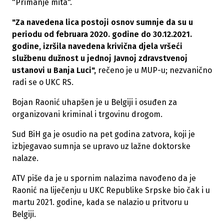
"Primanje mita".
"Za navedena lica postoji osnov sumnje da su u
periodu od februara 2020. godine do 30.12.2021.
godine, izršila navedena krivična djela vršeći
službenu dužnost u jednoj Javnoj zdravstvenoj
ustanovi u Banja Luci",
rečeno je u MUP-u; nezvanično
radi se o UKC RS.
Bojan Raonić uhapšen je u Belgiji i osuđen za
organizovani kriminal i trgovinu drogom.
Sud BiH ga je osudio na pet godina zatvora, koji je
izbjegavao sumnja se upravo uz lažne doktorske
nalaze.
ATV piše da je u spornim nalazima navođeno da je
Raonić na liječenju u UKC Republike Srpske bio čak i u
martu 2021. godine, kada se nalazio u pritvoru u
Belgiji.