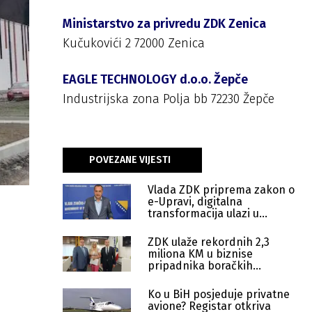
Ministarstvo za privredu ZDK Zenica
Kučukovići 2 72000 Zenica
EAGLE TECHNOLOGY d.o.o. Žepče
Industrijska zona Polja bb 72230 Žepče
POVEZANE VIJESTI
Vlada ZDK priprema zakon o
e-Upravi, digitalna
transformacija ulazi u
završnu fazu
ZDK ulaže rekordnih 2,3
miliona KM u biznise
pripadnika boračkih
kategorija
Ko u BiH posjeduje privatne
avione? Registar otkriva