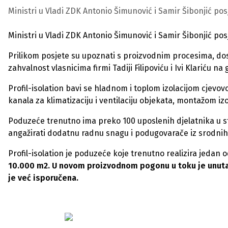
Ministri u Vladi ZDK Antonio Šimunović i Samir Šibonjić posj
Ministri u Vladi ZDK Antonio Šimunović i Samir Šibonjić posj
Prilikom posjete su upoznati s proizvodnim procesima, dosa
zahvalnost vlasnicima firmi Tadiji Filipoviću i Ivi Klariću
Profil-isolation bavi se hladnom i toplom izolacijom cjevo
kanala za klimatizaciju i ventilaciju objekata, montažom izo
Poduzeće trenutno ima preko 100 uposlenih djelatnika u 
angažirati dodatnu radnu snagu i podugovarače iz srodnih 
Profil-isolation je poduzeće koje trenutno realizira jedan 
10.000 m2. U novom proizvodnom pogonu u toku je unutar
je već isporučena.