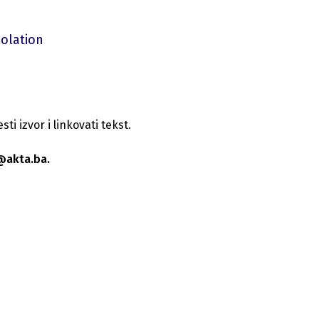
solation
i izvor i linkovati tekst.
@akta.ba.