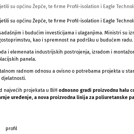
etili su općinu Žepče, te firme Profil-isolation i Eagle Technol
etili su općinu Žepče, te firme Profil-isolation i Eagle Technol
dašnjim i budućim investicijama i ulaganjima. Ministri su izra
 na gostoprimstvu, kao i spremnost na podršku u budućem radu.
voda i elemenata industrijskih postrojenja, izradom i montaž
lacijskih panela.
stalnom radnom odnosu a ovisno o potrebama projekta u stan
djelatnosti.
od najvećih projekata u BiH
odnosno gradi proizvodnu halu c
nje uređenje, a nova proizvodna linija za poliuretanske p