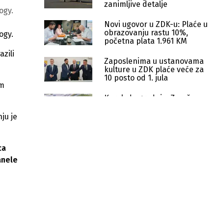
zanimljive detalje
ogy.
Novi ugovor u ZDK-u: Plaće u
obrazovanju rastu 10%,
ogy.
početna plata 1.961 KM
zili
Zaposlenima u ustanovama
kulture u ZDK plaće veće za
10 posto od 1. jula
om
Korak do gradnje: Završen
idejni projekat za stadion u
Zenici
ju je
Finansijski podsticaj za ZDK:
Odobreno 1,2 miliona KM za
ca
privredu i ekologiju
anele
ZDK ulaže u školski sport: Za
takmičenja izdvojeno 276.410 KM
ZDK prvi u BiH pokrenuo zamjenu
kućnih ložišta za poboljšanje
kvaliteta zraka