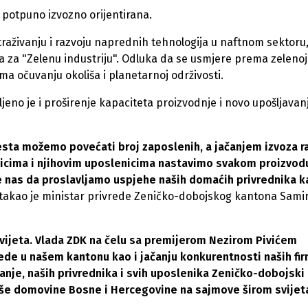
 potpuno izvozno orijentirana.
raživanju i razvoju naprednih tehnologija u naftnom sektoru, 
ja za "Zelenu industriju". Odluka da se usmjere prema zelenoj
rema očuvanju okoliša i planetarnoj održivosti.
jeno je i proširenje kapaciteta proizvodnje i novo upošljavan
sta možemo povećati broj zaposlenih, a jačanjem izvoza ra
nicima i njihovim uposlenicima nastavimo svakom proizvodu
e nas da proslavljamo uspjehe naših domaćih privrednika k
istakao je ministar privrede Zeničko-dobojskog kantona Sami
svijeta. Vlada ZDK na čelu sa premijerom Nezirom Pivićem
ede u našem kantonu kao i jačanju konkurentnosti naših fir
nje, naših privrednika i svih uposlenika Zeničko-dobojski
aše domovine Bosne i Hercegovine na sajmove širom svijet