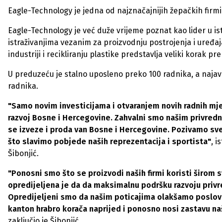
Eagle-Technology je jedna od najznačajnijih žepačkih firmi
Eagle-Technology je već duže vrijeme poznat kao lider u ist
istraživanjima vezanim za proizvodnju postrojenja i uređa
industriji i recikliranju plastike predstavlja veliki korak p
U preduzeću je stalno uposleno preko 100 radnika, a najavl
radnika.
"Samo novim investicijama i otvaranjem novih radnih mje
razvoj Bosne i Hercegovine. Zahvalni smo našim privred
se izveze i proda van Bosne i Hercegovine. Pozivamo sv
što slavimo pobjede naših reprezentacija i sportista"
, 
Šibonjić.
"Ponosni smo što se proizvodi naših firmi koristi širom 
opredijeljena je da da maksimalnu podršku razvoju privr
Opredijeljeni smo da našim poticajima olakšamo poslova
kanton hrabro korača naprijed i ponosno nosi zastavu n
zaključio je Šibonjić