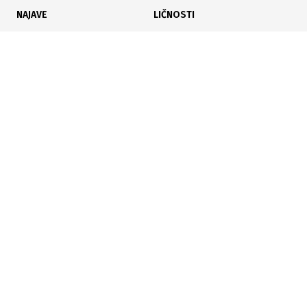
NAJAVE
LIČNOSTI
KARIJERA
PAUZA
ANALIZE
15.07.2026
|
DUG RUDNIKA PREMAŠIO MILIJARDU MARAKA
Likvidnost pod pritiskom: Gubitak od 52 miliona i novi
režim upravljanja novcem u EPBIH
Poslujte bolje!
POČETNA