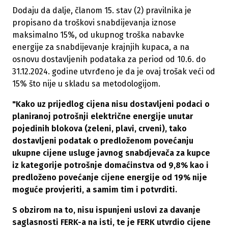
Dodaju da dalje, članom 15. stav (2) pravilnika je
propisano da troškovi snabdijevanja iznose
maksimalno 15%, od ukupnog troška nabavke
energije za snabdijevanje krajnjih kupaca, a na
osnovu dostavljenih podataka za period od 10.6. do
31.12.2024. godine utvrđeno je da je ovaj trošak veći od
15% što nije u skladu sa metodologijom.
"Kako uz prijedlog cijena nisu dostavljeni podaci o
planiranoj potrošnji električne energije unutar
pojedinih blokova (zeleni, plavi, crveni), tako
dostavljeni podatak o predloženom povećanju
ukupne cijene usluge javnog snabdjevača za kupce
iz kategorije potrošnje domaćinstva od 9,8% kao i
predloženo povećanje cijene energije od 19% nije
moguće provjeriti, a samim tim i potvrditi.
S obzirom na to, nisu ispunjeni uslovi za davanje
saglasnosti FERK-a na isti, te je FERK utvrdio cijene