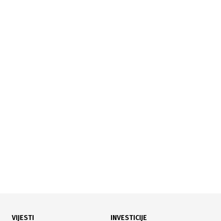
15.07.2026
|
APELACIONO VIJEĆE ODLUČILO
Sud BiH naredio povrat više od 443.000 KM Fikretu
Hodžiću i firmi "Srebrena malina"
VIJESTI
INVESTICIJE