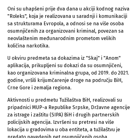
Oni su uhapšeni prije dva dana u akciji kodnog naziva
"Roleks", koja je realizovana u saradnji i komunikaciji
sa strukturama Evropola, a odnosi se na više osoba
osumnjičenih za organizovani kriminal, povezan sa
neovlaštenim međunarodnim prometom velikih
količina narkotika.
U okviru predmeta sa dokazima iz "Skaj" i "Anom"
aplikacija, prikupljeni su dokazi da su osumnjičeni,
kao organizovana kriminalna grupa, od 2019. do 2021.
godine, vršili krijumčarenje droge na području BiH,
Crne Gore i zemalja regiona.
Aktivnosti u predmetu Tužilaštva BiH, realizovali su
pripadnici MUP-a Republike Srpske, Državne agencije
za istrage i zaštitu (SIPA) BiH i drugih partnerskih
policijskih agencija. Izvršeni su pretresi na više
lokacija u gradovima u oba entiteta, a tužilaštvu je
predato navedenih pet osumnjičenih osoba.