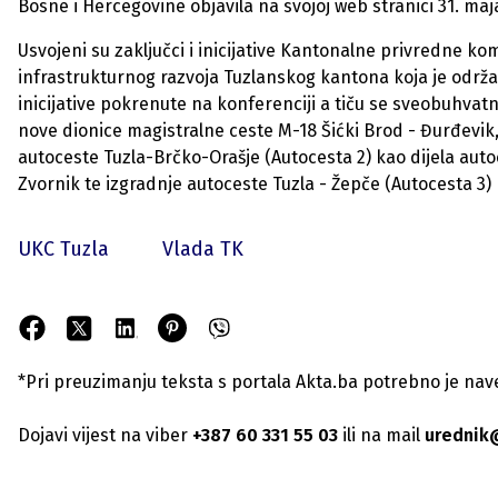
Bosne i Hercegovine objavila na svojoj web stranici 31. maj
Usvojeni su zaključci i inicijative Kantonalne privredne 
infrastrukturnog razvoja Tuzlanskog kantona koja je održana
inicijative pokrenute na konferenciji a tiču se sveobuhvat
nove dionice magistralne ceste M-18 Šićki Brod - Đurđevik,
autoceste Tuzla-Brčko-Orašje (Autocesta 2) kao dijela auto
Zvornik te izgradnje autoceste Tuzla - Žepče (Autocesta 3)
UKC Tuzla
Vlada TK
*Pri preuzimanju teksta s portala Akta.ba potrebno je navest
Dojavi vijest na viber
+387 60 331 55 03
ili na mail
urednik