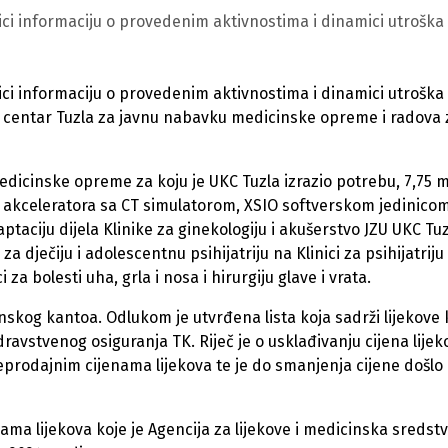
ici informaciju o provedenim aktivnostima i dinamici utroška
ici informaciju o provedenim aktivnostima i dinamici utroška
ki centar Tuzla za javnu nabavku medicinske opreme i radova 
icinske opreme za koju je UKC Tuzla izrazio potrebu, 7,75 m
akceleratora sa CT simulatorom, XSIO softverskom jedinicom
aciju dijela Klinike za ginekologiju i akušerstvo JZU UKC Tuz
 dječiju i adolescentnu psihijatriju na Klinici za psihijatriju
za bolesti uha, grla i nosa i hirurgiju glave i vrata.
lanskog kantoa. Odlukom je utvrđena lista koja sadrži lijekove 
ravstvenog osiguranja TK. Riječ je o usklađivanju cijena lijek
eprodajnim cijenama lijekova te je do smanjenja cijene došlo
nama lijekova koje je Agencija za lijekove i medicinska sredst