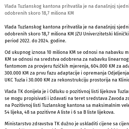
Vlada Tuzlanskog kantona prihvatila je na današnjoj sjedn
odobrenih skoro 18,7 miliona KM
Vlada Tuzlanskog kantona prihvatila je na današnjoj sjedn
odobrenih skoro 18,7 miliona KM JZU Univerzitetski klinič
period 2022. do 2024. godine.
Od ukupnog iznosa 10 miliona KM se odnosi na nabavku med
KM se odnosi na sredstva odobrena za nabavku linearnog 
fantomom za provjeru fizičkih mjerenja, 604.000 KM za adapt
300.000 KM za prvu fazu adaptacije i opremanja Odjeljenja za
UKC Tuzla i 30.000 KM za rekonstrukciju prostorija na Klinici 
Vlada TK donijela je i Odluku o pozitivnoj listi lijekova Tuz
se mogu propisivati i izdavati na teret sredstava Zavoda zd
na Pozitivnoj listi Tuzlanskog kantona sa maksimalnim vel
54 lijeka, 48 sa pozitivne A liste i 6 sa B liste lijekova.
Ministarstvo zdravstva TK dužno je uskladiti cijene sa cije