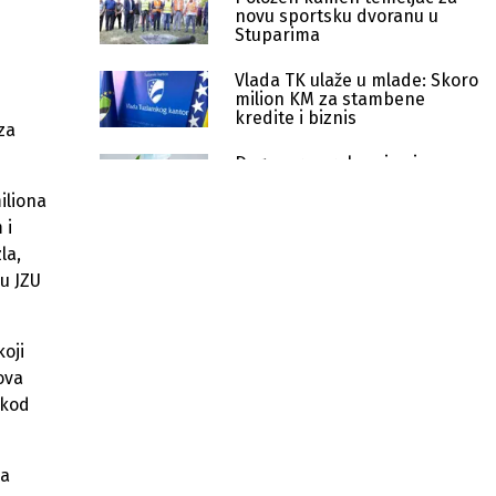
novu sportsku dvoranu u
Stuparima
Vlada TK ulaže u mlade: Skoro
milion KM za stambene
kredite i biznis
za
Dogovoren rok za izmjene
pravilnika o lijekovima i
pripravcima na bazi kanabisa
iliona
 i
Vlada TK dodijelila 650.000
la,
KM za nabavku opreme u 14
 u JZU
komunalnih preduzeća
Započeti novi radovi na M18 Tuzla–
Bijeljina kod Banj Brda nakon
koji
odrona
ova
 kod
Od 2023. godine u TK uloženo više
od 1,68 milijardi KM
va
Vlada TK ulaže milione u putnu
infrastrukturu i predškolsko