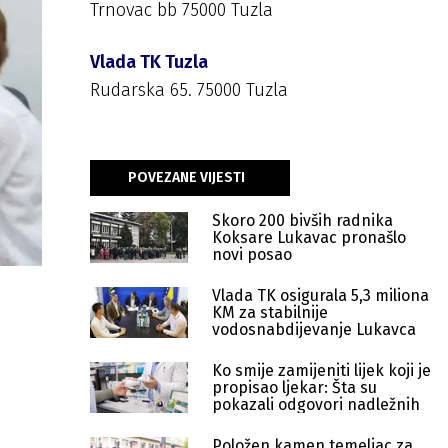
Trnovac bb 75000 Tuzla
Vlada TK Tuzla
Rudarska 65. 75000 Tuzla
POVEZANE VIJESTI
Skoro 200 bivših radnika
Koksare Lukavac pronašlo
novi posao
Vlada TK osigurala 5,3 miliona
KM za stabilnije
vodosnabdijevanje Lukavca
Ko smije zamijeniti lijek koji je
propisao ljekar: Šta su
pokazali odgovori nadležnih
Položen kamen temeljac za