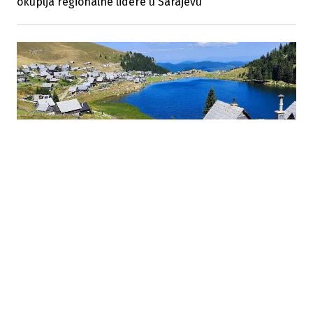
okuplja regionalne lidere u Sarajevu
06.08.2026
|
SVE POPULARNIJA DESTINACIJA
Ulaganja preporodila Prokoško jezero, broj
posjetilaca značajno porastao