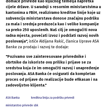
domaće privrede kao ključnog temelja napretka
cijele države. U saradnji s resornim ministarstvima u
kantonima u FBiH, realiziramo kreditne linije koje uz
subvenciju ministarstava donose značajnu podršku
za mala i srednja preduzeća kao i velike kompanije
sa preko 250 uposlenih. Naš cilj je omogućiti nova
radna mjesta, povećati izvoz i podržati razvoj novih
poslovanja",
ističe Aldijana Rakić, članica Uprave ASA
Banke za prodaju i razvoj te dodaje:
"Pozivamo sve zainteresovane privrednike i
obrtnike da iskoriste ovu priliku i prijave se za
sredstva koja će im omogućiti razvoj i unapređenje
poslovanja. ASA Banka će osigurati da kompletan
proces od prijave do realizacije bude efikasan i na
zadovoljstvo klijenta."
ASA Banka
kreditna linija za podršku privredi
ministarstvo privrede sbk