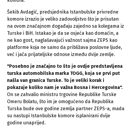
komora.
Šekib Avdagić, predsjednika Istanbulske privredne
komore izrazio je veliko zadovoljstvo što je prisutan
na ovom značajnom događaju zajedno sa kolegama iz
Turske i BiH. Istakao je da se osjeća kao domaćin, a
ne kao gost, naglašavajući važnost sajma ZEPS kao
platforme koja ne samo da približava poslovne ljude,
već i jača prijateljske odnose između dvije zemlje.
"Posebno je značajno to što je ovdje predstavljena
turska automobilska marka TOGG, koja se prvi put
našla van granica Turske. To je veliki korak i
pokazuje koliko nam je važna Bosna i Hercegovina".
On se zahvalio ministru trgovine Republike Turske
Omeru Bolatu, što im je omogućeno da Republika
Turska bude ove godine zemlja partner ZEPS-a, mada
su nastupi Istanbulske komore isplanirani dvije
godine unaprijed.