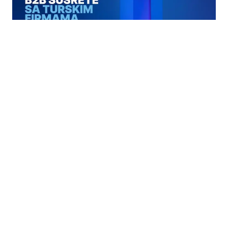
30.06.2026
|
WILLDICH BUSINESS CENTRE
Poziv na B2B susrete sa turskim firmama – ZEPS 2026​
05.06.2026
|
RASPODJELA BUDŽETSKIH SREDSTAVA